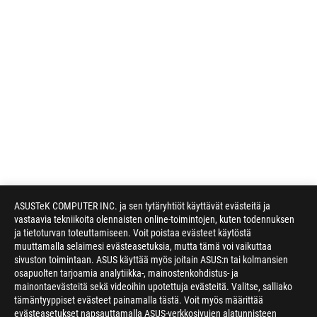
ASUSTeK COMPUTER INC. ja sen tytäryhtiöt käyttävät evästeitä ja
vastaavia tekniikoita olennaisten online-toimintojen, kuten todennuksen
ja tietoturvan toteuttamiseen. Voit poistaa evästeet käytöstä
muuttamalla selaimesi evästeasetuksia, mutta tämä voi vaikuttaa
sivuston toimintaan. ASUS käyttää myös joitain ASUS:n tai kolmansien
osapuolten tarjoamia analytiikka-, mainostenkohdistus- ja
Disclaimer
Products certified by the Federal Communications Commission a
mainontaevästeitä sekä videoihin upotettuja evästeitä. Valitse, salliako
tämäntyyppiset evästeet painamalla tästä. Voit myös määrittää
Canada. Please visit the ASUS USA and ASUS Canada websites fo
evästeasetukset napsauttamalla ASUS-verkkosivujen alatunnisteen
All specifications are subject to change without notice. Please