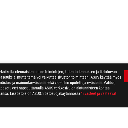
kniikoita olennaisten online-toimintojen, kuten todennuksen ja tietoturvan
easetuksia, mutta tämä voi vaikuttaa sivuston toimintaan. ASUS käyttää myös
distus- ja mainontaevästeitä sekä videoihin upotettuja evästeitä. Valitse,
steasetukset napsauttamalla ASUS-verkkosivujen alatunnisteen kohtaa
ahansa. Lisätietoja on ASUS:n tietosuojakäytännössä
”Evästeet ja vastaavat
ROG HARPE ACE MOUSE GRIP TAPE EVA-02 EDITION
AWARD