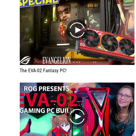
play
The EVA-02 Fantasy PC!
play