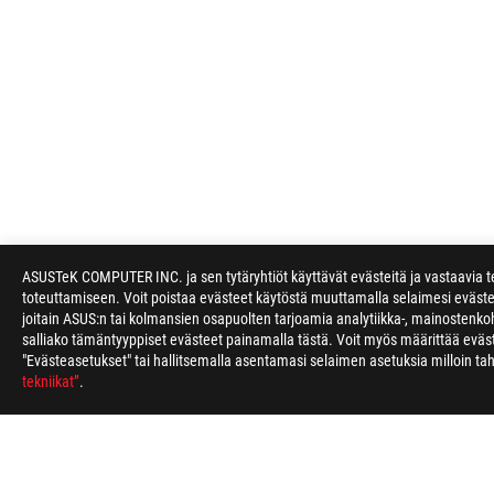
ASUSTeK COMPUTER INC. ja sen tytäryhtiöt käyttävät evästeitä ja vastaavia te
toteuttamiseen. Voit poistaa evästeet käytöstä muuttamalla selaimesi eväst
joitain ASUS:n tai kolmansien osapuolten tarjoamia analytiikka-, mainostenkoh
salliako tämäntyyppiset evästeet painamalla tästä. Voit myös määrittää evä
"Evästeasetukset" tai hallitsemalla asentamasi selaimen asetuksia milloin t
tekniikat”
.
ASUS
Footer
>
GAMING MICE & MOUSE PADS
>
AMBIDEXTROUS
>