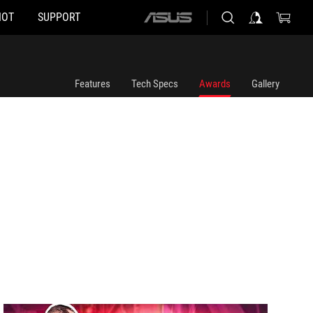
HOT
SUPPORT
ASUS
home
logo
Features
Tech Specs
Awards
Gallery