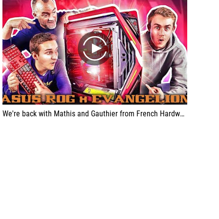
play
We're back with Mathis and Gauthier from French Hardware to build a full ASUS configuration on the EVANGELION theme. The brand recently released the EVA-02 collection, featuring top-of-the-range components that make it possible to build an absolutely insane machine, and we show you everything!