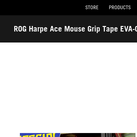
STORE
PRODUCTS
Accessibility links
Skip to content
Accessibility Help
Skip to Menu
ASUS Footer
ROG Harpe Ace Mouse Grip Tape EVA-0
-
Awards