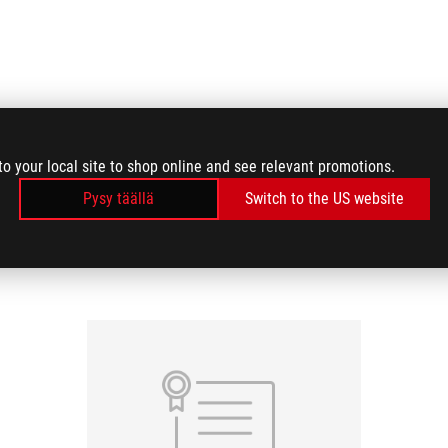
to your local site to shop online and see relevant promotions.
Pysy täällä
Switch to the US website
MEDIA REVIEWS
(1)