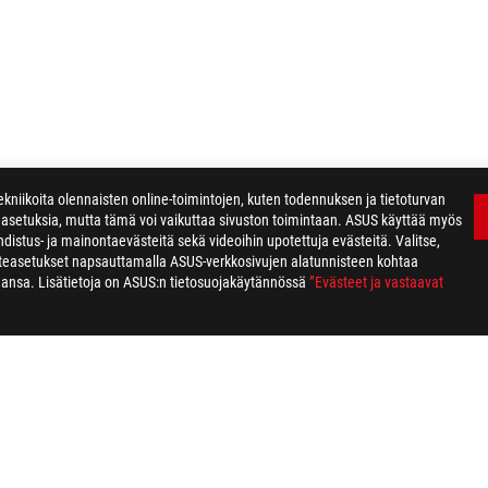
kniikoita olennaisten online-toimintojen, kuten todennuksen ja tietoturvan
easetuksia, mutta tämä voi vaikuttaa sivuston toimintaan. ASUS käyttää myös
distus- ja mainontaevästeitä sekä videoihin upotettuja evästeitä. Valitse,
WIFT OLED PG34WCDN
GALLERY
steasetukset napsauttamalla ASUS-verkkosivujen alatunnisteen kohtaa
ahansa. Lisätietoja on ASUS:n tietosuojakäytännössä
”Evästeet ja vastaavat
TIETOSUOJAKÄYTÄNTÖ
KÄYTTÖEHDOT
COOKI