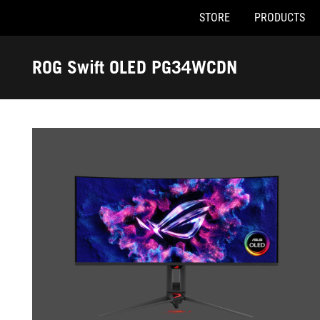
STORE
PRODUCTS
Accessibility links
Skip to content
Accessibility Help
Skip to Menu
ASUS Footer
ROG Swift OLED PG34WCDN
-
Gallery