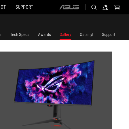
HOT
SUPPORT
ASUS
home
logo
s
Tech Specs
Awards
Gallery
Osta nyt
Support