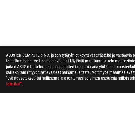
ASUS
ASUSTeK COMPUTER INC. ja sen tytäryhtiöt käyttävät evästeitä ja vastaavia te
Footer
toteuttamiseen. Voit poistaa evästeet käytöstä muuttamalla selaimesi eväst
joitain ASUS:n tai kolmansien osapuolten tarjoamia analytiikka-, mainostenkoh
>
GAMING MONITORS
>
MONITORS FILTER
>
ROG S
salliako tämäntyyppiset evästeet painamalla tästä. Voit myös määrittää evä
"Evästeasetukset" tai hallitsemalla asentamasi selaimen asetuksia milloin t
tekniikat”
.
ABOUT ROG
HOME
NEWSROOM
Finland/Suomi