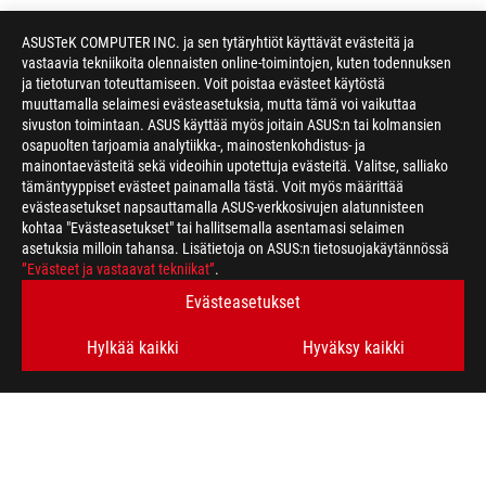
ASUSTeK COMPUTER INC. ja sen tytäryhtiöt käyttävät evästeitä ja
vastaavia tekniikoita olennaisten online-toimintojen, kuten todennuksen
ja tietoturvan toteuttamiseen. Voit poistaa evästeet käytöstä
muuttamalla selaimesi evästeasetuksia, mutta tämä voi vaikuttaa
sivuston toimintaan. ASUS käyttää myös joitain ASUS:n tai kolmansien
osapuolten tarjoamia analytiikka-, mainostenkohdistus- ja
mainontaevästeitä sekä videoihin upotettuja evästeitä. Valitse, salliako
tämäntyyppiset evästeet painamalla tästä. Voit myös määrittää
evästeasetukset napsauttamalla ASUS-verkkosivujen alatunnisteen
kohtaa "Evästeasetukset" tai hallitsemalla asentamasi selaimen
asetuksia milloin tahansa. Lisätietoja on ASUS:n tietosuojakäytännössä
”Evästeet ja vastaavat tekniikat”
.
Evästeasetukset
Hylkää kaikki
Hyväksy kaikki
ASUS
Footer
>
GAMING MONITORS
>
MONITORS FILTER