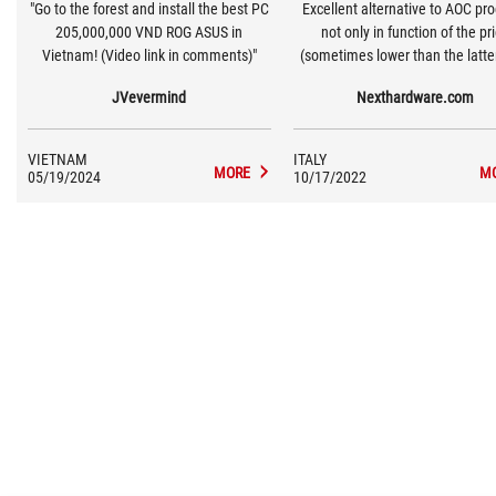
"Go to the forest and install the best PC
Excellent alternative to AOC pr
205,000,000 VND ROG ASUS in
not only in function of the pr
Vietnam! (Video link in comments)"
(sometimes lower than the latter
also for the experience. Trying this
JVevermind
Nexthardware.com
monitor also for a long time I h
feeling of having well spent th
euros. The Racing profile is reall
VIETNAM
ITALY
calibrated, the colors are balan
MORE
M
05/19/2024
10/17/2022
the response times in line with
counterpart. Personally I foun
build quality of the VG249Q o
completely different level, incl
Square-based stands that offer 
more refined