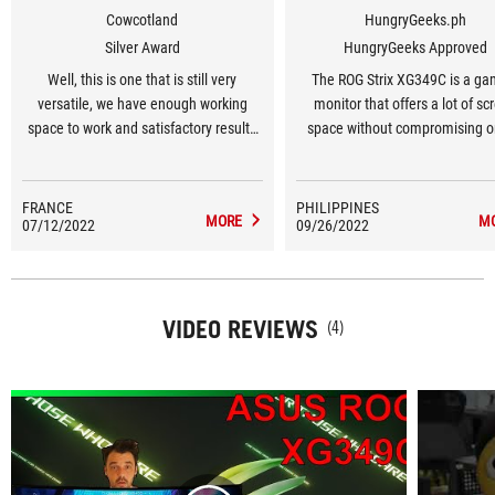
Cowcotland
HungryGeeks.ph
Silver Award
HungryGeeks Approved
Well, this is one that is still very
The ROG Strix XG349C is a ga
versatile, we have enough working
monitor that offers a lot of sc
space to work and satisfactory results
space without compromising o
with the probe [...]. We are
important specs. If you wa
veryconvinced by the performance in-
something that you can use for
game and everything is there to enjoy
and work, and can display two s
FRANCE
PHILIPPINES
MORE
M
07/12/2022
any types of games. 180Hz with G-Sync
09/26/2022
worth of stuff at the same time,
compatible / Adaptive Sync, 1ms
display is worthy of your conside
latency and all the options to improve
ghosting. And of course the definition
which is still pleasant in terms of pitch
VIDEO REVIEWS
(4)
while offering a good immersion
thanks to the 21/9 format.