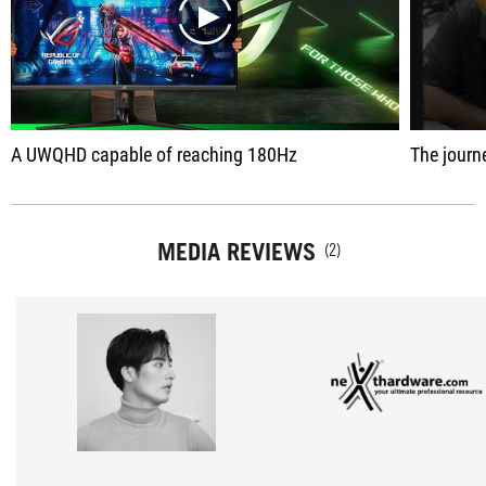
play
A UWQHD capable of reaching 180Hz
The journey to hand
MEDIA REVIEWS
(2)