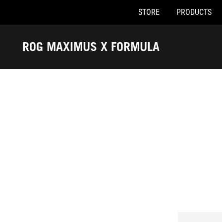
STORE
PRODUCTS
Accessibility links
Skip to content
Accessibility Help
Skip to Menu
ASUS Footer
ROG MAXIMUS X FORMULA
-
Awards