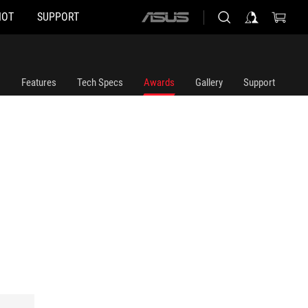
HOT
SUPPORT
ASUS
home
logo
Features
Tech Specs
Awards
Gallery
Support