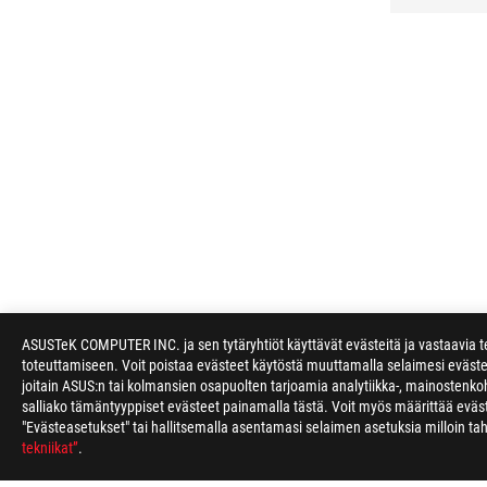
ASUSTeK COMPUTER INC. ja sen tytäryhtiöt käyttävät evästeitä ja vastaavia te
toteuttamiseen. Voit poistaa evästeet käytöstä muuttamalla selaimesi eväst
joitain ASUS:n tai kolmansien osapuolten tarjoamia analytiikka-, mainostenkoh
salliako tämäntyyppiset evästeet painamalla tästä. Voit myös määrittää evä
"Evästeasetukset" tai hallitsemalla asentamasi selaimen asetuksia milloin t
tekniikat”
.