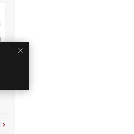
h
 big
ero
ay
the
E