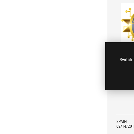
Switch 
A moth
perform
SPAIN
02/14/201