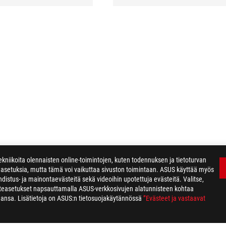
kniikoita olennaisten online-toimintojen, kuten todennuksen ja tietoturvan
easetuksia, mutta tämä voi vaikuttaa sivuston toimintaan. ASUS käyttää myös
distus- ja mainontaevästeitä sekä videoihin upotettuja evästeitä. Valitse,
steasetukset napsauttamalla ASUS-verkkosivujen alatunnisteen kohtaa
ahansa. Lisätietoja on ASUS:n tietosuojakäytännössä
”Evästeet ja vastaavat