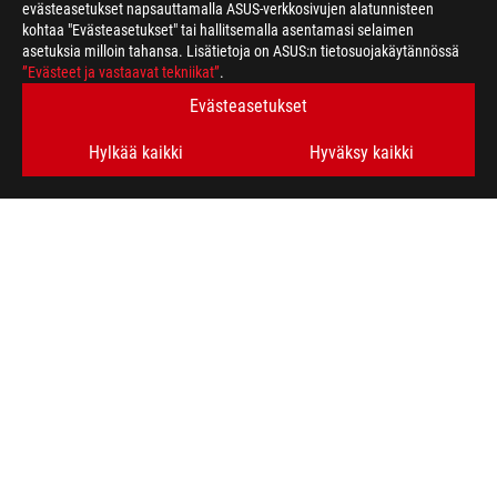
evästeasetukset napsauttamalla ASUS-verkkosivujen alatunnisteen
kohtaa "Evästeasetukset" tai hallitsemalla asentamasi selaimen
asetuksia milloin tahansa. Lisätietoja on ASUS:n tietosuojakäytännössä
ASUS
”Evästeet ja vastaavat tekniikat”
.
Footer
>
GAMING MOTHERBOARDS
>
MOTHERBOARDS FILTER
Evästeasetukset
>
ROG RAMPAGE VI APEX
GALLERY
Hylkää kaikki
Hyväksy kaikki
HANKI UUSIMMAT TARJOUKSET JA PALJON MUUTA
SIGN UP
ABOUT ROG
HOME
NEWSROOM
facebook
twitter