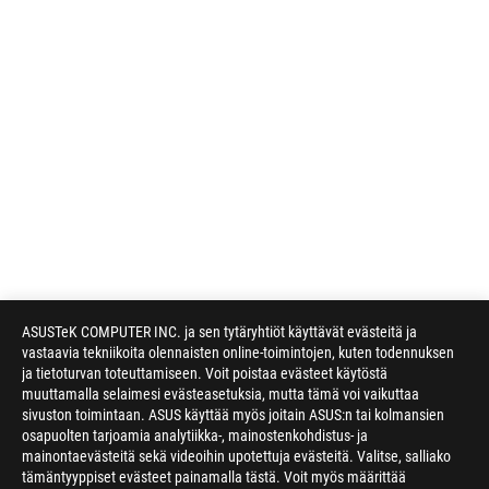
ASUSTeK COMPUTER INC. ja sen tytäryhtiöt käyttävät evästeitä ja
vastaavia tekniikoita olennaisten online-toimintojen, kuten todennuksen
ja tietoturvan toteuttamiseen. Voit poistaa evästeet käytöstä
muuttamalla selaimesi evästeasetuksia, mutta tämä voi vaikuttaa
sivuston toimintaan. ASUS käyttää myös joitain ASUS:n tai kolmansien
osapuolten tarjoamia analytiikka-, mainostenkohdistus- ja
mainontaevästeitä sekä videoihin upotettuja evästeitä. Valitse, salliako
tämäntyyppiset evästeet painamalla tästä. Voit myös määrittää