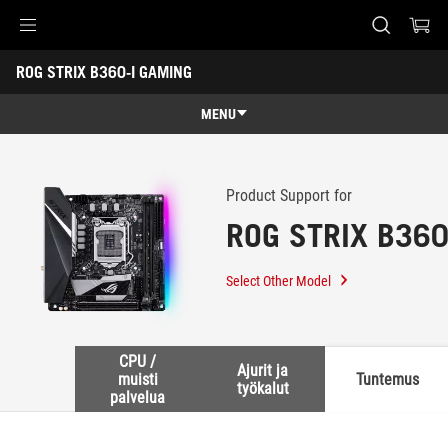
Accessibility links
ROG STRIX B360-I GAMING
Skip to content
Accessibility Help
Skip to Menu
ASUS Footer
-
Support
MENU
Features
Features
Tech Specs
Product Support for
ROG STRIX B360
Awards
Gallery
Select Other Model
Support
CPU /
Ajurit ja
muisti
Tuntemus
työkalut
palvelua