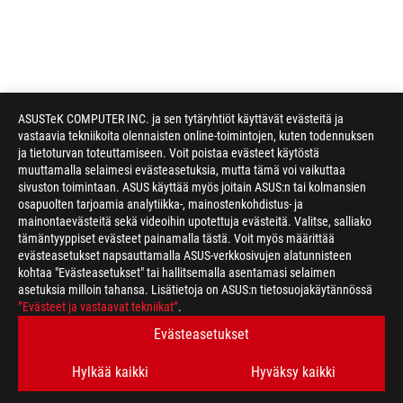
ASUSTeK COMPUTER INC. ja sen tytäryhtiöt käyttävät evästeitä ja
vastaavia tekniikoita olennaisten online-toimintojen, kuten todennuksen
ja tietoturvan toteuttamiseen. Voit poistaa evästeet käytöstä
muuttamalla selaimesi evästeasetuksia, mutta tämä voi vaikuttaa
sivuston toimintaan. ASUS käyttää myös joitain ASUS:n tai kolmansien
osapuolten tarjoamia analytiikka-, mainostenkohdistus- ja
mainontaevästeitä sekä videoihin upotettuja evästeitä. Valitse, salliako
tämäntyyppiset evästeet painamalla tästä. Voit myös määrittää
evästeasetukset napsauttamalla ASUS-verkkosivujen alatunnisteen
kohtaa "Evästeasetukset" tai hallitsemalla asentamasi selaimen
asetuksia milloin tahansa. Lisätietoja on ASUS:n tietosuojakäytännössä
”Evästeet ja vastaavat tekniikat”
.
Disclaimer
The product (electrical , electronic equipment, Mercury-contain
Evästeasetukset
Check local regulations for disposal of electronic products.
The use of trademark symbol (TM, ®) appears on this website m
Hylkää kaikki
Hyväksy kaikki
used as trademark under common laws protection and/or regist
The terms HDMI, HDMI High-Definition Multimedia Interface, H