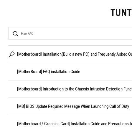
TUN
Search
[Motherboard] Installation(Build a new PC) and Frequently Asked 
[MotherBoard] FAQ installation Guide
[Motherboard] Introduction to the Chassis Intrusion Detection Func
[MB] BIOS Update Required Message When Launching Call of Duty
[Motherboard / Graphics Card] Installation Guide and Precautions f