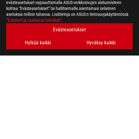
evästeasetukset napsauttamalla ASUS-verkkosivujen alatunnisteen
kohtaa "Evästeasetukset" tai hallitsemalla asentamasi selaimen
asetuksia milloin tahansa. Lisätietoja on ASUS:n tietosuojakäytännössä
ASUS
”Evästeet ja vastaavat tekniikat”
.
Footer
>
GAMING MOTHERBOARDS
>
MOTHERBOARDS FILTER
Evästeasetukset
>
ROG STRIX B450-I GAMING
GALLERY
Hylkää kaikki
Hyväksy kaikki
HANKI UUSIMMAT TARJOUKSET JA PALJON MUUTA
SIGN UP
ABOUT ROG
HOME
NEWSROOM
facebook
twitter