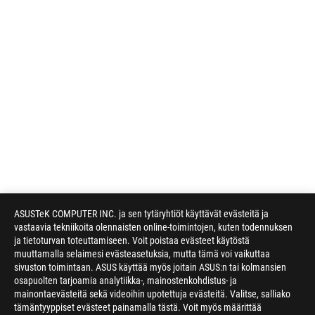
ASUSTeK COMPUTER INC. ja sen tytäryhtiöt käyttävät evästeitä ja
vastaavia tekniikoita olennaisten online-toimintojen, kuten todennuksen
ja tietoturvan toteuttamiseen. Voit poistaa evästeet käytöstä
muuttamalla selaimesi evästeasetuksia, mutta tämä voi vaikuttaa
sivuston toimintaan. ASUS käyttää myös joitain ASUS:n tai kolmansien
osapuolten tarjoamia analytiikka-, mainostenkohdistus- ja
mainontaevästeitä sekä videoihin upotettuja evästeitä. Valitse, salliako
tämäntyyppiset evästeet painamalla tästä. Voit myös määrittää