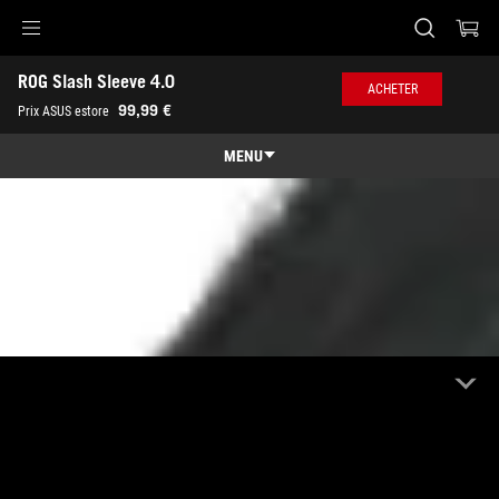
Accessibility links
ROG Slash Sleeve 4.0
Aller au contenu
Accessibilité
Aller au Menu
Footer ASUS
ACHETER
99,99 €
Prix ASUS estore
MENU
Caractéristiques
Caractéristiques
Caractéristiques techniques
Récompenses
Galerie
Où acheter
Support