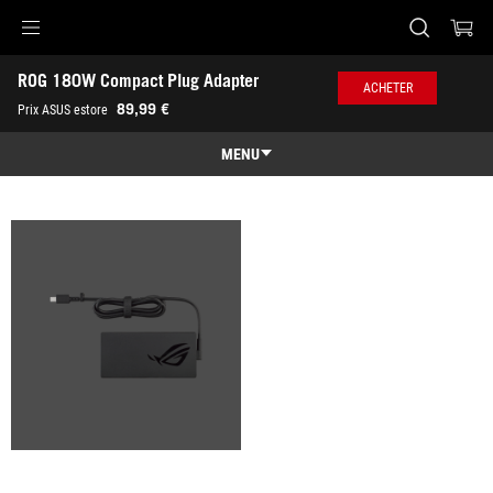
Accessibility links
ROG 180W Compact Plug Adapter
Aller au contenu
Accessibilité
Aller au Menu
Footer ASUS
ACHETER
-
89,99 €
Prix ASUS estore
Galerie
MENU
Caractéristiques
Caractéristiques
Caractéristiques techniques
Galerie
Où acheter
Support