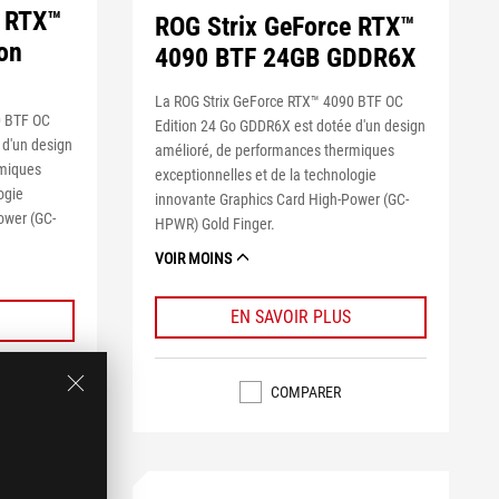
e RTX™
ROG Strix GeForce RTX™
on
4090 BTF 24GB GDDR6X
La ROG Strix GeForce RTX™ 4090 BTF OC
0 BTF OC
Edition 24 Go GDDR6X est dotée d'un design
 d'un design
amélioré, de performances thermiques
rmiques
exceptionnelles et de la technologie
ogie
innovante Graphics Card High-Power (GC-
ower (GC-
HPWR) Gold Finger.
VOIR MOINS
EN SAVOIR PLUS
COMPARER