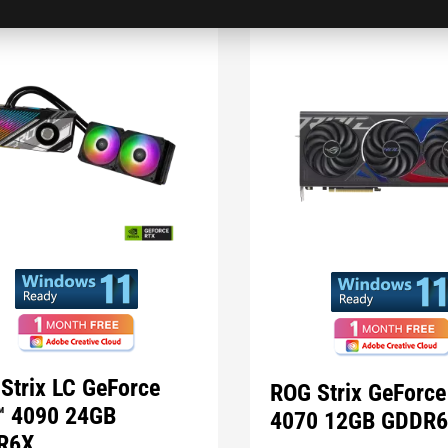
Strix LC GeForce
ROG Strix GeForc
™ 4090 24GB
4070 12GB GDDR
R6X