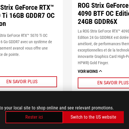
ROG Strix GeForc
Strix GeForce RTX™
4090 BTF OC Editi
 Ti 16GB GDDR7 OC
24GB GDDR6X
ion
La ROG Strix GeForce RTX™ 409
Strix GeForce RTX™ 5070 Ti OC
Edition 24 Go GDDR6X est dotée
 16 Go GDDR7 avec un système de
amélioré, de performances the
ssement avancé vous offre une
exceptionnelles et de la technol
e de pointe.
innovante Graphics Card High-P
HPWR) Gold Finger.
VOIR MOINS
EN SAVOIR PLUS
EN SAVOIR PLUS
COMPARER
OÙ ACHETER
COMPARER
to your local site to shop online and see relevant promotions.
Rester ici
Switch to the US website