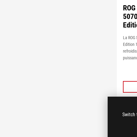
ROG 
5070
Edit
La ROG 
Edition
refroidi
puissanc
Switch 