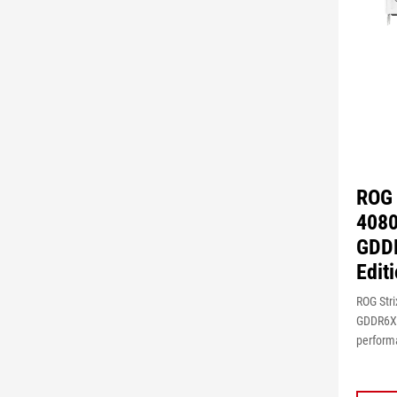
ROG 
408
GDD
Edit
ROG Str
GDDR6X 
perform