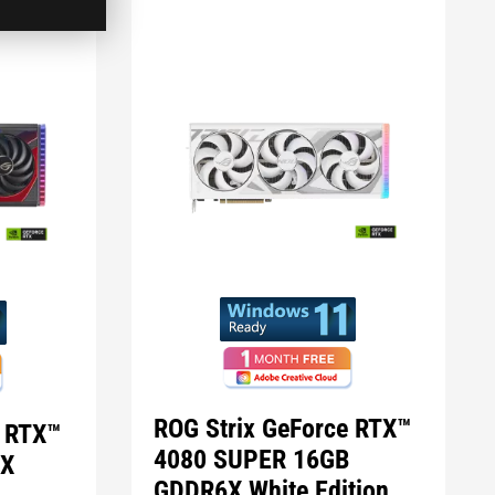
ROG Strix GeForce RTX™
e RTX™
4080 SUPER 16GB
6X
GDDR6X White Edition