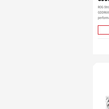
ROG Str
GDDR6X 
performa