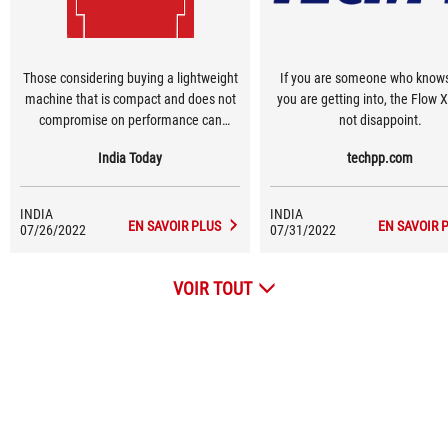
Those considering buying a lightweight
If you are someone who know
machine that is compact and does not
you are getting into, the Flow X
compromise on performance can
not disappoint.
certainly consider buying the Asus ROG
India Today
techpp.com
Flow X13.
INDIA
INDIA
EN SAVOIR PLUS
EN SAVOIR 
07/26/2022
07/31/2022
VOIR TOUT