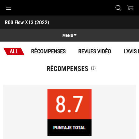
Accessibility links
ROG Flow X13 (2022) 
Aller au contenu
Accessibilité
Aller au Menu
Footer ASUS
-
Récompenses
MENU
Caractéristiques
ALL
RÉCOMPENSES
REVUES VIDÉO
L'AVIS
Caractéristiques
Caractéristiques techniques
RÉCOMPENSES
(1)
Récompenses
Galerie
Support