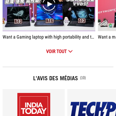
play
Want a Gaming laptop with high portability and top performance? Introducing ASUS ROG Flow Z13, X13 and X16 today, let’s give you a summary of Flow series!
Want a machine that is equally capable 
VOIR TOUT
L'AVIS DES MÉDIAS
(10)