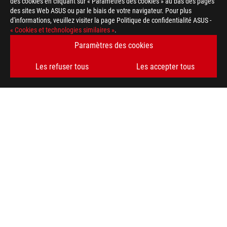
des cookies en cliquant sur « Paramètres des cookies » au bas des pages
des sites Web ASUS ou par le biais de votre navigateur. Pour plus
d'informations, veuillez visiter la page Politique de confidentialité ASUS -
« Cookies et technologies similaires »
.
Paramètres des cookies
Les refuser tous
Les accepter tous
Footer
ASUS
>
GAMING ORDINATEURS PORTABLES
>
ORDINATEURS PORTABLES FILTER
>
ROG FLOW X13 (2022)
AWARD
TYPE DE PAIEMENT ACCEPTÉ