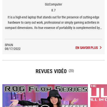
GizComputer
8.7
It is a high-end laptop that stands out for the presence of cutting-edge
hardware to carry out work, professional or simply gaming activities in
compact dimensions. Its true essence of portability is complemented by a
touch panel and a hinge that facilitates a complete 360º rotation to adopt
other formats of use and visualization.
SPAIN
EN SAVOIR PLUS
08/17/2022
REVUES VIDÉO
(20)