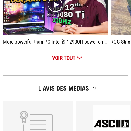
play
More powerful than PC Intel i9-12900H power on ROG STRIX SCAR 15, the world's most powerful notebook (now).
ROG Strix Scar
VOIR TOUT
L'AVIS DES MÉDIAS
(3)