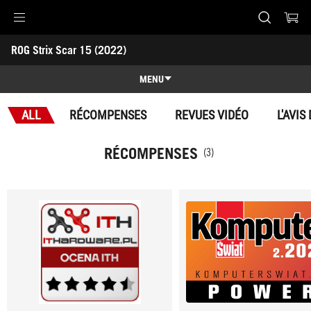
Accessibility links
ROG Strix Scar 15 (2022) 
Aller au contenu
Accessibilité
Aller au Menu
Footer ASUS
-
Récompenses
MENU
Caractéristiques
ALL
RÉCOMPENSES
REVUES VIDÉO
L'AVIS
Caractéristiques
Caractéristiques techniques
RÉCOMPENSES
(3)
Récompenses
Galerie
Support