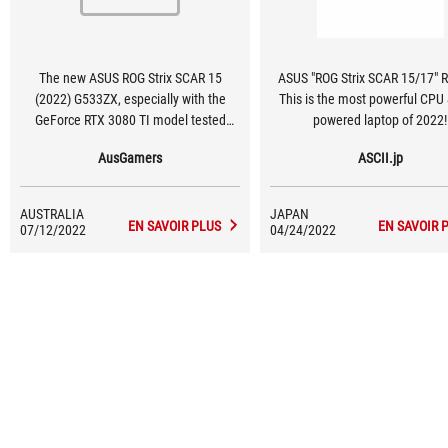
The new ASUS ROG Strix SCAR 15
ASUS "ROG Strix SCAR 15/17" R
(2022) G533ZX, especially with the
This is the most powerful CPU
GeForce RTX 3080 TI model tested
powered laptop of 2022!
here, is one of the most powerful
AusGamers
ASCII.jp
gaming laptops out there.
AUSTRALIA
JAPAN
EN SAVOIR PLUS
EN SAVOIR 
07/12/2022
04/24/2022