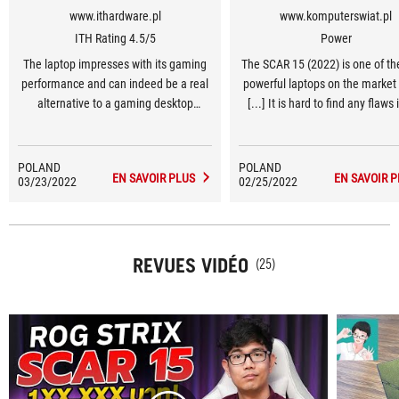
www.ithardware.pl
www.komputerswiat.pl
ITH Rating 4.5/5
Power
The laptop impresses with its gaming
The SCAR 15 (2022) is one of t
performance and can indeed be a real
powerful laptops on the market
alternative to a gaming desktop
[...] It is hard to find any flaws 
computer.
discussed SCAR 15 variant
POLAND
POLAND
EN SAVOIR PLUS
EN SAVOIR P
03/23/2022
02/25/2022
REVUES VIDÉO
(25)