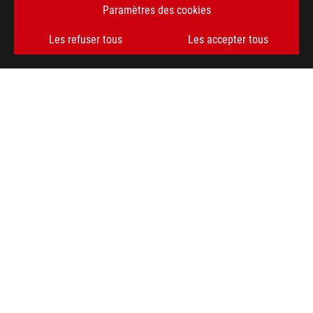
Paramètres des cookies
Les refuser tous
Les accepter tous
Footer
ASUS
>
GAMING ORDINATEURS PORTABLES
>
ORDINATEURS PORTABLES FILTER
>
ROG STRIX SCAR 15 (2022)
AWARD
TYPE DE PAIEMENT ACCEPTÉ
OBTENEZ LES DERNIÈRES OFFRES ET PLUS ENCORE
INSCRIPTION