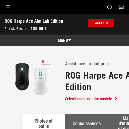
Accessibility links
ROG Harpe Ace Aim Lab Edition
Aller au contenu
Accessibilité
Aller au Menu
Footer ASUS
ACHETER
-
109,99 €
Prix ASUS estore
Support
MENU
Caractéristiques
Caractéristiques
Caractéristiques techniques
Assistance produit pour
ROG Harpe Ace 
Récompenses
Edition
Galerie
Où acheter
Sélectionner un autre modèle
Support
Ma
Pilotes et
Connaissances
d'util
outils
et do