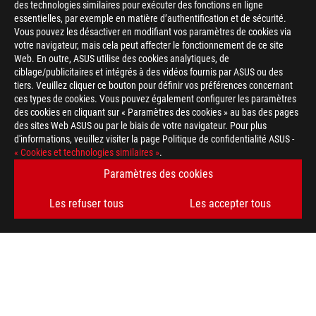
des technologies similaires pour exécuter des fonctions en ligne
essentielles, par exemple en matière d’authentification et de sécurité.
Vous pouvez les désactiver en modifiant vos paramètres de cookies via
votre navigateur, mais cela peut affecter le fonctionnement de ce site
Web. En outre, ASUS utilise des cookies analytiques, de
ciblage/publicitaires et intégrés à des vidéos fournis par ASUS ou des
tiers. Veuillez cliquer ce bouton pour définir vos préférences concernant
ces types de cookies. Vous pouvez également configurer les paramètres
des cookies en cliquant sur « Paramètres des cookies » au bas des pages
Disclaimer
Souris & tapis de souris
des sites Web ASUS ou par le biais de votre navigateur. Pour plus
Le prix ASUS Store affiché est donné à titre indicatif et dépend
d'informations, veuillez visiter la page Politique de confidentialité ASUS -
caractéristiques du produit et les accessoires présentés peuvent
« Cookies et technologies similaires »
.
des stocks.
Site ROG
Paramètres des cookies
En ce qui concerne les informations sur les prix, ASUS est uni
revendeurs sont libres de fixer leur propre prix comme ils l'ent
Les refuser tous
Les accepter tous
Le prix peut ne pas inclure les frais supplémentaires, y compris
Footer
ASUS
>
GAMING SOURIS & TAPIS DE SOURIS
>
AMBIDEXTRE