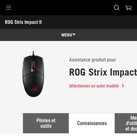
Accessibility links
ROG Strix Impact II
Aller au contenu
Accessibilité
Aller au Menu
Footer ASUS
-
Support
MENU
Caractéristiques
Caractéristiques
Caractéristiques techniques
Assistance produit pour
ROG Strix Impact
Récompenses
Galerie
Sélectionner un autre modèle
Support
Ma
Pilotes et
Connaissances
d'util
outils
et do