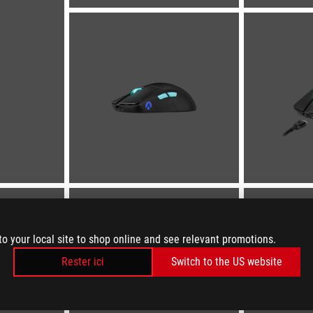
to your local site to shop online and see relevant promotions.
Rester ici
Switch to the US website