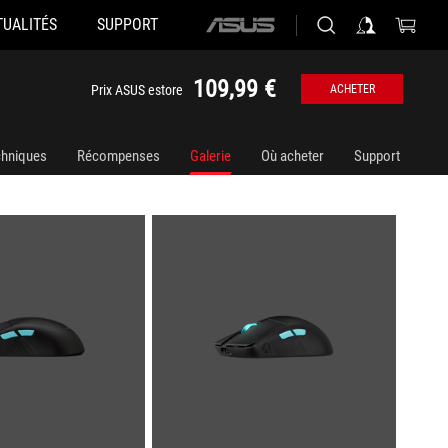
TUALITÉS
SUPPORT
ASUS
home
logo
109,99 €
Prix ASUS estore
ACHETER
chniques
Récompenses
Galerie
Où acheter
Support