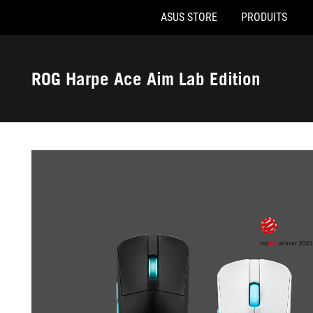
ASUS STORE
PRODUITS
Accessibility links
Aller au contenu
Accessibilité
Aller au Menu
Footer ASUS
ROG Harpe Ace Aim Lab Edition
-
Galerie