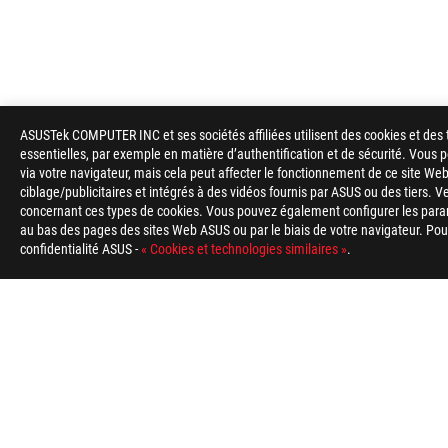
ASUSTek COMPUTER INC et ses sociétés affiliées utilisent des cookies et des 
essentielles, par exemple en matière d’authentification et de sécurité. Vous
via votre navigateur, mais cela peut affecter le fonctionnement de ce site Web
Footer
ciblage/publicitaires et intégrés à des vidéos fournis par ASUS ou des tiers. V
ASUS
concernant ces types de cookies. Vous pouvez également configurer les para
>
GAMING SOURIS & TAPIS DE SOURIS
>
SANS FIL
>
au bas des pages des sites Web ASUS ou par le biais de votre navigateur. Pour 
confidentialité ASUS -
« Cookies et technologies similaires »
.
TYPE DE PAIEMENT ACCEPTÉ
À PROPOS DE ROG
ACCUEIL
NEWSROOM