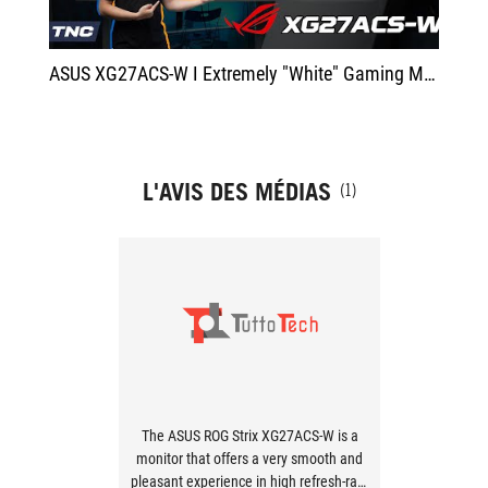
ASUS XG27ACS-W I Extremely "White" Gaming Monitor for Gocd Setup PC Gaming
L'AVIS DES MÉDIAS
(1)
The ASUS ROG Strix XG27ACS-W is a
monitor that offers a very smooth and
pleasant experience in high refresh-rate