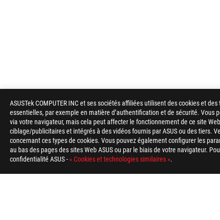
ASUSTek COMPUTER INC et ses sociétés affiliées utilisent des cookies et des 
essentielles, par exemple en matière d’authentification et de sécurité. Vous
via votre navigateur, mais cela peut affecter le fonctionnement de ce site Web
Footer
ciblage/publicitaires et intégrés à des vidéos fournis par ASUS ou des tiers. V
ASUS
concernant ces types de cookies. Vous pouvez également configurer les para
>
GAMING MONITEURS
>
MONITEURS FILTER
>
ROG
au bas des pages des sites Web ASUS ou par le biais de votre navigateur. Pour 
confidentialité ASUS -
« Cookies et technologies similaires »
.
TYPE DE PAIEMENT ACCEPTÉ
À PROPOS DE ROG
ACCUEIL
NEWSROOM