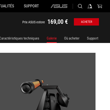
TUALITÉS
SUPPORT
ASUS
home
logo
169,00 €
Prix ASUS estore
ACHETER
Caractéristiques techniques
Galerie
Où acheter
Support