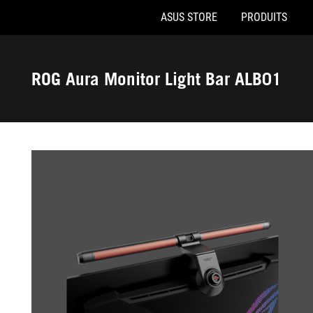
ASUS STORE
PRODUITS
Accessibility links
Aller au contenu
Accessibilité
Aller au Menu
Footer ASUS
ROG Aura Monitor Light Bar ALB01
-
Galerie