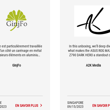
 est particulièrement travaillée
In this unboxing, we'll deep di
d'un côté un carénage en métal
what makes the ASUS ROG M
usieurs éléments en aluminium
Z790 DARK HERO a standout 
au refroidissement des SSD M.2
for enthusiasts, gamers, and 
e l'autre un éclairage original
seeking the ultimate motherbo
GinjFo
A2K Media
mo Lighting. [...] Nous avons
their PC build.
lement une plaque arrière en
l jouant un double rôle. Elle
orce la rigidité du PCB tout en
ant une surface de dissipation
que supplémentaire afin d'aider
au refroidissement.
E
SINGAPORE
EN SAVOIR PLUS
EN SAVOIR 
/2023
09/15/2023