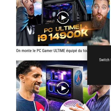
play
On monte le PC Gamer ULTIME équipé du tout dernier Intel Core i9 14900K, d'une ROG RTX 4080 et de 32 GB de DDR5 à 8000MHz, le tout installé dans le dernier boitier ROG, le Hyperion !
Switch 
play