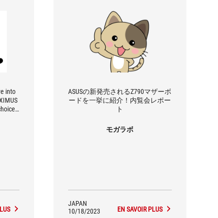
ve into
ASUSの新発売されるZ790マザーボ
AXIMUS
ードを一挙に紹介！内覧会レポー
choice
ト
anyone
ard for
モガラボ
JAPAN
PLUS
EN SAVOIR PLUS
10/18/2023