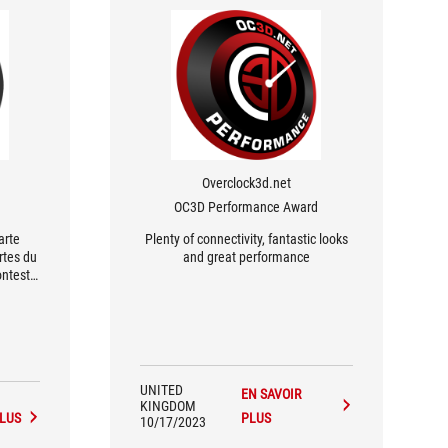
Overclock3d.net
OC3D Performance Award
arte
Plenty of connectivity, fantastic looks
rtes du
and great performance
onteste
 les
.
UNITED
EN SAVOIR
KINGDOM
PLUS
PLUS
10/17/2023