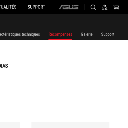
TUALITÉS
SUPPORT
ASUS
home
logo
actéristiques techniques
Récompenses
Galerie
Support
DIAS