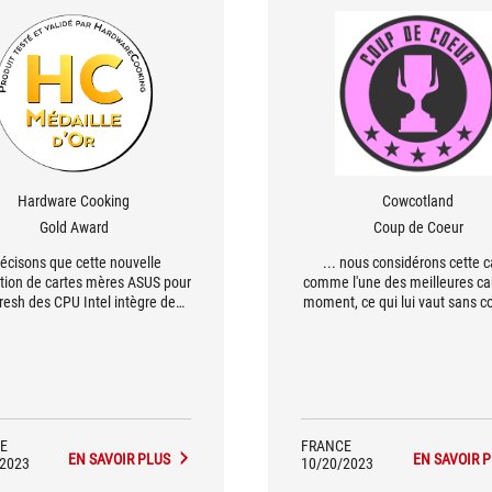
Hardware Cooking
Cowcotland
Gold Award
Coup de Coeur
écisons que cette nouvelle
... nous considérons cette c
tion de cartes mères ASUS pour
comme l'une des meilleures ca
fresh des CPU Intel intègre des
moment, ce qui lui vaut sans c
nctionnalités d'Intelligence
notre médaille d'or ainsi que
tificielle plus poussées pour
honneurs de la rédaction
rer l'overclocking, il s'agit de la
chnologie AI Overclocking.
E
FRANCE
EN SAVOIR PLUS
EN SAVOIR 
/2023
10/20/2023