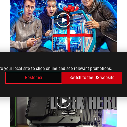
play
On MONTE le PC Gamer de KAMETO !
to your local site to shop online and see relevant promotions.
Rester ici
Switch to the US website
play