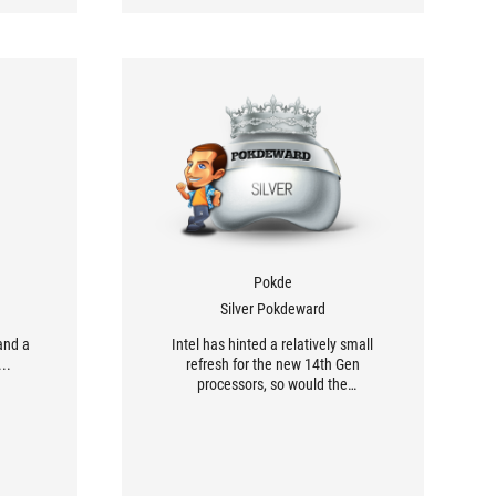
Pokde
Silver Pokdeward
and a
Intel has hinted a relatively small
..
refresh for the new 14th Gen
processors, so would the
accompanying motherboards, such as
this ASUS ROG Maximus Z790 DARK
HERO, bring any surprises?