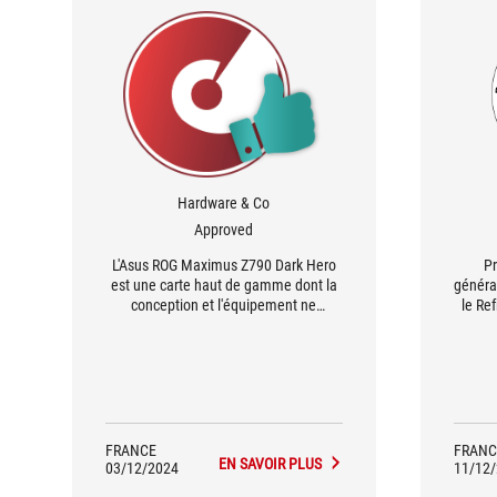
Hardware & Co
Approved
L'Asus ROG Maximus Z790 Dark Hero
Pr
est une carte haut de gamme dont la
généra
conception et l'équipement ne
le Re
souffrent d'aucun reproche. [...] C'est
fo
donc une excellente carte pour ceux
Ar
ayant les moyens de se l'offrir.
amélio
te
FRANCE
FRANC
EN SAVOIR PLUS
03/12/2024
11/12