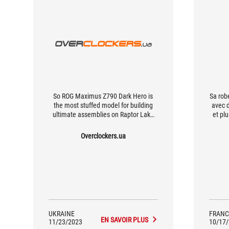
So ROG Maximus Z790 Dark Hero is
Sa robe
the most stuffed model for building
avec 
ultimate assemblies on Raptor Lake
et pl
and Raptor Lake Refresh processors.
voués 
et d
Overclockers.ua
Poly
éga
méta
renf
propos
thermi
UKRAINE
FRANC
EN SAVOIR PLUS
11/23/2023
10/17