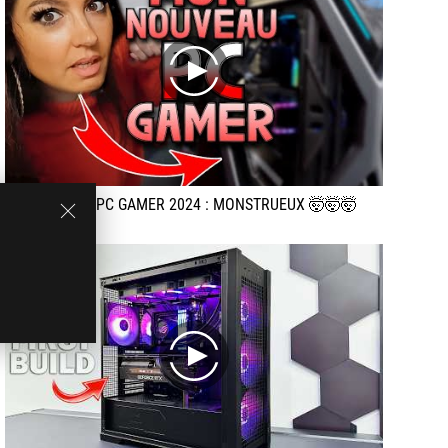
play
Mon nouveau PC GAMER 2024 : MONSTRUEUX 🤯🤯🤯
play