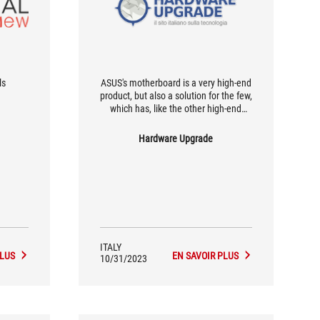
ls
ASUS's motherboard is a very high-end
product, but also a solution for the few,
which has, like the other high-end
models, the task of introducing
cutting-edge technologies that, in the
Hardware Upgrade
future, may become cheaper and also
be adopted in price ranges more
affordable by 'ordinary mortals'.
ITALY
PLUS
EN SAVOIR PLUS
10/31/2023