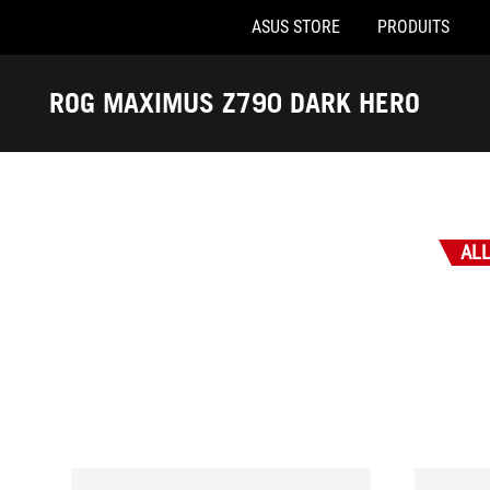
ASUS STORE
PRODUITS
Accessibility links
Aller au contenu
Accessibilité
Aller au Menu
Footer ASUS
ROG MAXIMUS Z790 DARK HERO
-
Récompenses
AL