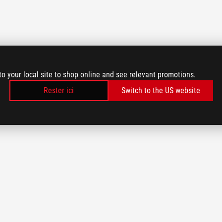
to your local site to shop online and see relevant promotions.
Rester ici
Switch to the US website