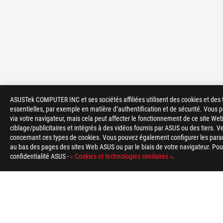
ASUSTek COMPUTER INC et ses sociétés affiliées utilisent des cookies et des 
essentielles, par exemple en matière d’authentification et de sécurité. Vous
>
GAMING CARTES MÈRES
>
ROG RAMPAGE
via votre navigateur, mais cela peut affecter le fonctionnement de ce site Web
ciblage/publicitaires et intégrés à des vidéos fournis par ASUS ou des tiers. V
concernant ces types de cookies. Vous pouvez également configurer les para
TYPE DE PAIEMENT ACCEPTÉ
au bas des pages des sites Web ASUS ou par le biais de votre navigateur. Pour 
confidentialité ASUS -
« Cookies et technologies similaires »
.
À PROPOS DE ROG
ACCUEIL
NEWSROOM