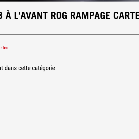
SB À L'AVANT ROG RAMPAGE CART
r tout
lus USB 3.2 Gen 1
at dans cette catégorie