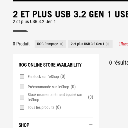
2 ET PLUS USB 3.2 GEN 1 U
2 et plus USB 3.2 Gen 1
0 Produit
ROG Rampage
2 et plus USB 3.2 Gen 1
Efface
Remove ROG Rampage
Remove 2 et p
0 résult
ROG ONLINE STORE AVAILABILITY
(0)
En stock sur l'eShop
(0)
Précommande sur l'eShop
Stock momentanément épuisé sur
(0)
l'eShop
(0)
Tous les produits
SHOP