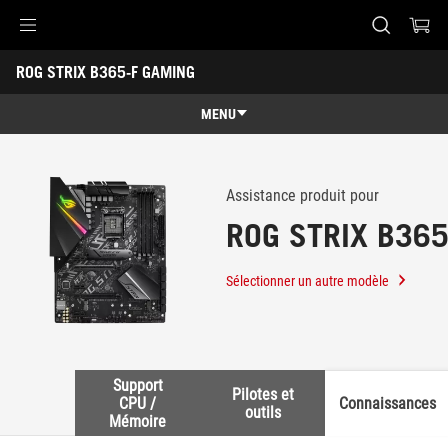
Accessibility links
ROG STRIX B365-F GAMING
Aller au contenu
Accessibilité
Aller au Menu
Footer ASUS
-
Support
MENU
Caractéristiques
Caractéristiques
Caractéristiques techniques
Assistance produit pour
ROG STRIX B36
Récompenses
Galerie
Sélectionner un autre modèle
Support
Support
Pilotes et
CPU /
Connaissances
outils
Mémoire