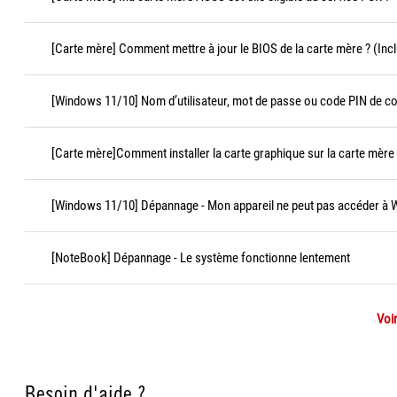
[Carte mère] Comment mettre à jour le BIOS de la carte mère ? (Incl
[Windows 11/10] Nom d’utilisateur, mot de passe ou code PIN de c
[Carte mère]Comment installer la carte graphique sur la carte mère
[Windows 11/10] Dépannage - Mon appareil ne peut pas accéder à
[NoteBook] Dépannage - Le système fonctionne lentement
Voir
Besoin d'aide ?