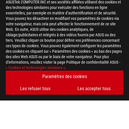
ASUSTek COMPUTER INC et ses sociétés affiliées utilisent des cookies et
des technologies similaires pour exécuter des fonctions en ligne
essentielles, par exemple en matière d’authentification et de sécurité.
Vous pouvez les désactiver en modifiant vos paramètres de cookies via
votre navigateur, mais cela peut affecter le fonctionnement de ce site
Web. En outre, ASUS utilise des cookies analytiques, de
ciblage/publicitaires et intégrés à des vidéos fournis par ASUS ou des
tiers. Veuillez cliquer ce bouton pour définir vos préférences concernant
ces types de cookies. Vous pouvez également configurer les paramètres
des cookies en cliquant sur « Paramètres des cookies » au bas des pages
des sites Web ASUS ou par le biais de votre navigateur. Pour plus
d'informations, veuillez visiter la page Politique de confidentialité ASUS -
« Cookies et technologies similaires »
.
Paramètres des cookies
Disclaimer
Cartes mères
Les termes HDMI, interface multimédia haute définition HDMI 
Les refuser tous
Les accepter tous
commerciales et des marques déposées de HDMI Licensing Admi
Le prix ASUS Store affiché est donné à titre indicatif et dépend
caractéristiques du produit et les accessoires présentés peuvent
des stocks.
Site ROG
En ce qui concerne les informations sur les prix, ASUS est uni
revendeurs sont libres de fixer leur propre prix comme ils l'ent