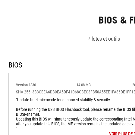
BIOS & 
Pilotes et outils
BIOS
Version 1836
14.08 MB
2
SHA-256 :3B3CEEA6DB9EA5DF41D68CBEC3FB50A55EE1FA86DE1FF1
"Update Intel microcode for enhanced stability & security.
Before running the USB BIOS Flashback tool, please rename the BIOS f
BIOSRenamer.
Updating this BIOS will simultaneously update the corresponding Intel 
after you update this BIOS, the ME version remains the updated one even 
"
VOIR PLUS DE 