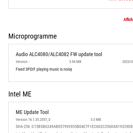
Affich
Microprogramme
Audio ALC4080/ALC4082 FW update tool
Version -
3.94 MB
2023/0
Fixed SPDIF playing music is noisy
Intel ME
ME Update Tool
Version 16.1.35.2557_S
3.5 MB
SHA-256 :C15B5B6249AB057993955B04E7F1EC602C356DA819329D