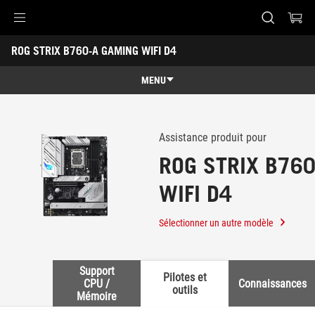
Accessibility links
ROG STRIX B760-A GAMING WIFI D4
Aller au contenu
Accessibilité
Aller au Menu
Footer ASUS
-
Support
MENU
Caractéristiques
Caractéristiques
Caractéristiques techniques
Assistance produit pour
ROG STRIX B76
Récompenses
WIFI D4
Galerie
Où acheter
Sélectionner un autre modèle
Support
Support
Pilotes et
CPU /
Connaissances
outils
Mémoire