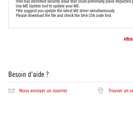
Intel has identified security issue that could potentially place impacted p
Use ME Update tool to update your ME.
*We suggest you update the latest ME driver simultaneously
Please download the file and check the SHA-256 code first.
Affich
Besoin d'aide ?
Nous envoyer un courrier
Trouver un c