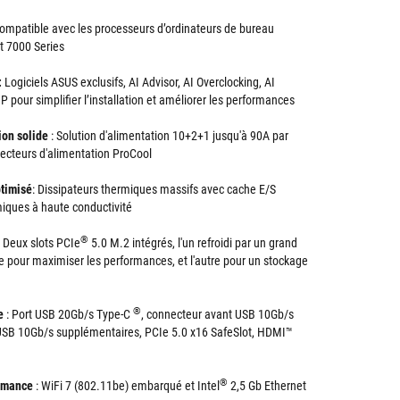
ompatible avec les processeurs d’ordinateurs de bureau
t 7000 Series
:
Logiciels ASUS exclusifs, AI Advisor, AI Overclocking, AI
 pour simplifier l’installation et améliorer les performances
ion solide
: Solution d'alimentation 10+2+1 jusqu'à 90A par
ecteurs d'alimentation ProCool
timisé
: Dissipateurs thermiques massifs avec cache E/S
miques à haute conductivité
®
Deux slots PCIe
5.0 M.2 intégrés, l'un refroidi par un grand
e pour maximiser les performances, et l'autre pour un stockage
®
e
: Port USB 20Gb/s Type-C
, connecteur avant USB 10Gb/s
s USB 10Gb/s supplémentaires, PCIe 5.0 x16 SafeSlot, HDMI™
®
rmance
: WiFi 7 (802.11be) embarqué et Intel
2,5 Gb Ethernet