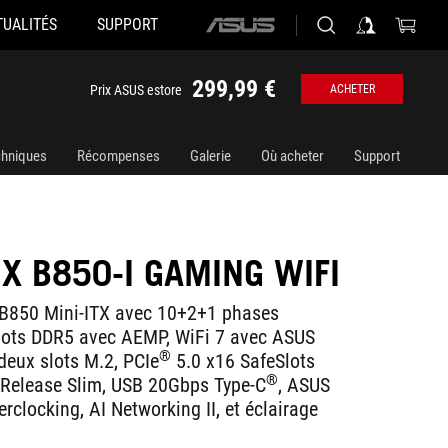
TUALITÉS
SUPPORT
ASUS
home
logo
299,99 €
Prix ASUS estore
ACHETER
chniques
Récompenses
Galerie
Où acheter
Support
X B850-I GAMING WIFI
B850 Mini-ITX avec 10+2+1 phases
slots DDR5 avec AEMP, WiFi 7 avec ASUS
®
deux slots M.2, PCIe
5.0 x16 SafeSlots
®
-Release Slim, USB 20Gbps Type-C
, ASUS
erclocking, AI Networking II, et éclairage