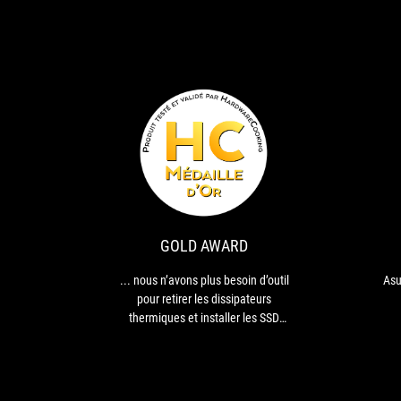
GOLD
...
AWARD
nous
n’avons
plus
besoin
GOLD AWARD
d’outil
pour
... nous n’avons plus besoin d’outil
Asu
retirer
pour retirer les dissipateurs
les
thermiques et installer les SSD
dissipateurs
grâce à la fonction ASUS Q-Latch.
thermiques
De même, avec le PCIe Q-Release
et
nous avons le fameux bouton
installer
physique permettant de relâcher