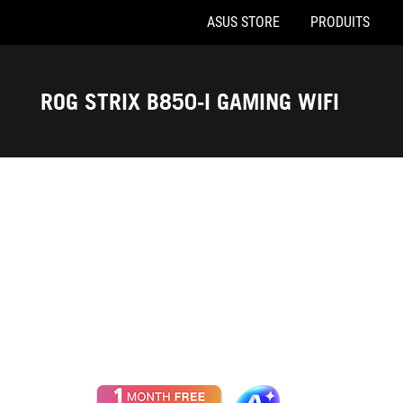
ASUS STORE
PRODUITS
Accessibility links
Aller au contenu
Accessibilité
Aller au Menu
Footer ASUS
ROG STRIX B850-I GAMING WIFI