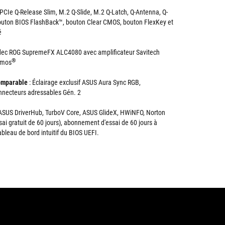
 PCIe Q-Release Slim, M.2 Q-Slide, M.2 Q-Latch, Q-Antenna, Q-
outon BIOS FlashBack™, bouton Clear CMOS, bouton FlexKey et
é
dec ROG SupremeFX ALC4080 avec amplificateur Savitech
®
tmos
comparable
: Éclairage exclusif ASUS Aura Sync RGB,
necteurs adressables Gén. 2
SUS DriverHub, TurboV Core, ASUS GlideX, HWiNFO, Norton
ai gratuit de 60 jours), abonnement d'essai de 60 jours à
bleau de bord intuitif du BIOS UEFI.