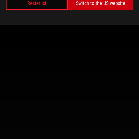
Rester ici
Switch to the US website
50-i Strix