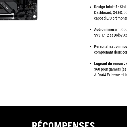
Design intuitif :
Slot
Dashboard, Q-LED, b
capot d'E/S prémont
Audio immersif
: Co
SV3H712 et Dolby A
Personalisation in
comprenant deux con
Logiciel de renom :
A
360 pour gamers (ess
AIDA64 Extreme et ta
RÉCOMPENSES