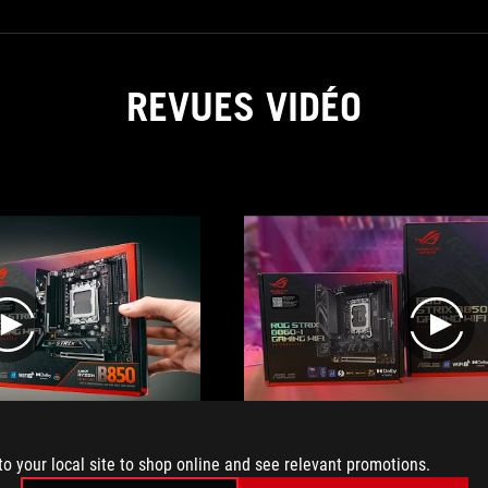
REVUES VIDÉO
play
play
to your local site to shop online and see relevant promotions.
motherboard for Ryzen
Economy class boards with very