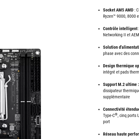
Socket AM5 AMD
: C
Ryzen™ 9000, 8000 e
Contrôle intelligent 
Networking II et AEMP
Solution d'alimentat
phase avec des conn
Design thermique op
intégré et pads ther
Support M.2 ultime :
dissipateur thermiqu
supplémentaire
Connectivité étendu
®
Type-C
, cinq port
port
Réseau haute perfo