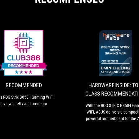
RECOMMENDED
Asus
ROG
Strix
B850-
I
RECOMMENDED
HARDWAREINSIDE: TO
Gaming
CLASS RECOMMENDAT
WiFi
s ROG Strix B850-I Gaming WiFi
review:
review: pretty and premium
With the ROG STRIX B850-I Ga
pretty
WiFi, ASUS delivers a compact
and
powerful motherboard for the
premium
platform.