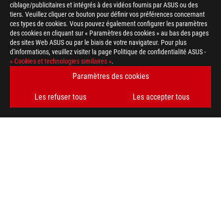
ciblage/publicitaires et intégrés à des vidéos fournis par ASUS ou des
tiers. Veuillez cliquer ce bouton pour définir vos préférences concernant
ces types de cookies. Vous pouvez également configurer les paramètres
des cookies en cliquant sur « Paramètres des cookies » au bas des pages
des sites Web ASUS ou par le biais de votre navigateur. Pour plus
d'informations, veuillez visiter la page Politique de confidentialité ASUS -
« Cookies et technologies similaires »
.
Paramètres des cookies
Les refuser tous
Les accepter tous
Footer
ASUS
>
GAMING CARTES MÈRES
>
CARTES MÈRES FILTER
>
ROG STRIX X399-E GAMING
AWARD
TYPE DE PAIEMENT ACCEPTÉ