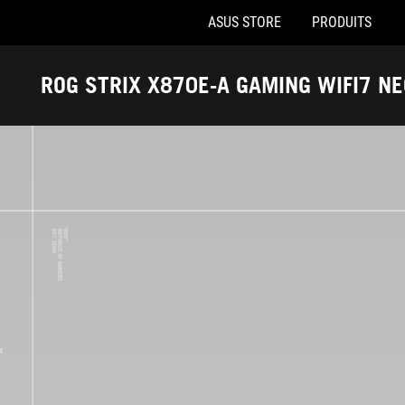
ASUS STORE
PRODUITS
Accessibility links
Aller au contenu
Accessibilité
Aller au Menu
Footer ASUS
ROG STRIX X870E-A GAMING WIFI7 NE