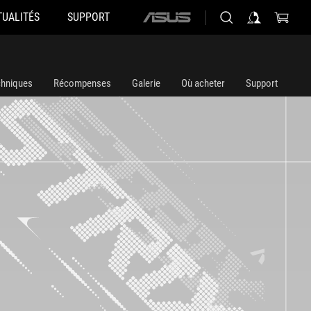
TUALITÉS
SUPPORT
ASUS
home
logo
chniques
Récompenses
Galerie
Où acheter
Support