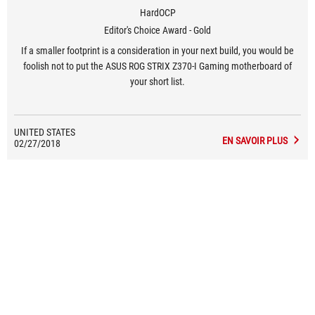
HardOCP
Editor's Choice Award - Gold
If a smaller footprint is a consideration in your next build, you would be
foolish not to put the ASUS ROG STRIX Z370-I Gaming motherboard of
your short list.
UNITED STATES
EN SAVOIR PLUS
02/27/2018