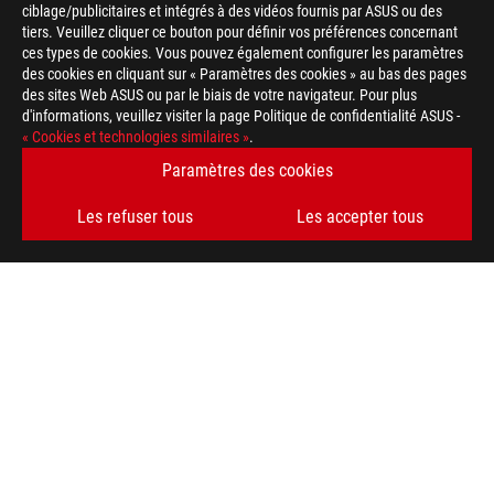
ciblage/publicitaires et intégrés à des vidéos fournis par ASUS ou des
tiers. Veuillez cliquer ce bouton pour définir vos préférences concernant
ces types de cookies. Vous pouvez également configurer les paramètres
des cookies en cliquant sur « Paramètres des cookies » au bas des pages
des sites Web ASUS ou par le biais de votre navigateur. Pour plus
d'informations, veuillez visiter la page Politique de confidentialité ASUS -
« Cookies et technologies similaires »
.
Paramètres des cookies
Les refuser tous
Les accepter tous
Footer
ASUS
>
GAMING CARTES MÈRES
>
CARTES MÈRES FILTER
>
ROG STRIX Z370-I GAMING
AWARD
TYPE DE PAIEMENT ACCEPTÉ