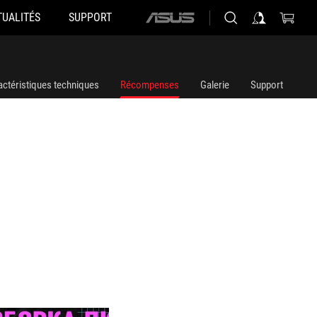
TUALITÉS
SUPPORT
ASUS
home
logo
actéristiques techniques
Récompenses
Galerie
Support