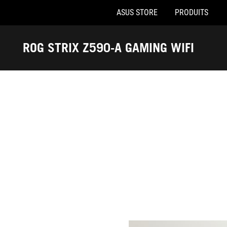
ASUS STORE
PRODUITS
Accessibility links
Aller au contenu
Accessibilité
Aller au Menu
Footer ASUS
ROG STRIX Z590-A GAMING WIFI
-
Récompenses