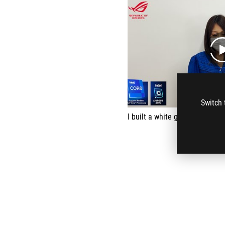
Switch 
I built a white gaming PC.