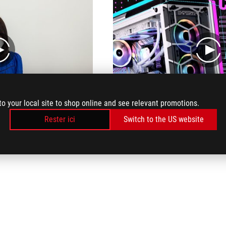
play
play
to your local site to shop online and see relevant promotions.
EXPERTPC GLORY Gaming PC Assembly
Rester ici
Switch to the US website