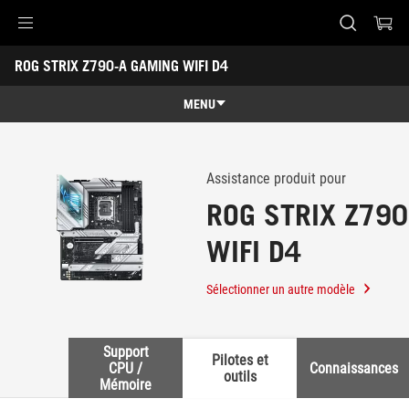
Accessibility links
ROG STRIX Z790-A GAMING WIFI D4
Aller au contenu
Accessibilité
Aller au Menu
Footer ASUS
-
Support
MENU
Caractéristiques
Caractéristiques
Caractéristiques techniques
Assistance produit pour
ROG STRIX Z79
Récompenses
WIFI D4
Galerie
Support
Sélectionner un autre modèle
Support
Pilotes et
CPU /
Connaissances
outils
Mémoire