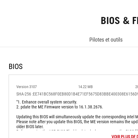
BIOS & 
Pilotes et outils
BIOS
Version 3107
14.22 MB
2
SHA-256 :EE741BC568F0EB80D1B4E71EF5675D83BBE400308E6156
"1. Enhance overall system security.
2. pdate the ME Firmware version to 16.1.38.2676.
Updating this BIOS will simultaneously update the corresponding intel 
Please note after you update this BIOS, the ME version remains the upda
older BIOS later.
Before running the USB BIOS Flashback tool, please rename the BIOS f
BIOSRenamer."
VOIR PLUS DE 