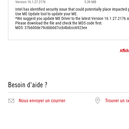
Version 16.1.27.2176
5.39 MB
Intel has identified security issue that could potentially place impacted p
Use ME Update tool to update your ME.
*We suggest you update ME Driver to the latest Version 16.1.27.2176 s
Please download the file and check the MD5 code first.
MD5: 37b600de79c6bb0d7ccb4bdccc6923ee
Affich
Besoin d'aide ?
Nous envoyer un courrier
Trouver un c