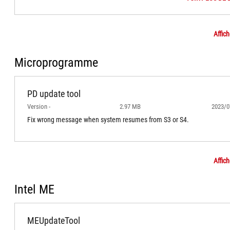
Affich
Microprogramme
PD update tool
Version -
2.97 MB
2023/0
Fix wrong message when system resumes from S3 or S4.
Affich
Intel ME
MEUpdateTool