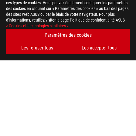
ces types de cookies. Vous pouvez également configurer les paramètres
des cookies en cliquant sur « Paramètres des cookies » au bas des pages
des sites Web ASUS ou par le biais de votre navigateur. Pour plus
d'informations, veuillez visiter la page Politique de confidentialité ASUS -
« Cookies et technologies similaires »
.
Paramètres des cookies
Disclaimer
Cartes mères
Les termes HDMI, interface multimédia haute définition HDMI 
Les refuser tous
Les accepter tous
commerciales et des marques déposées de HDMI Licensing Admi
Le prix ASUS Store affiché est donné à titre indicatif et dépend
caractéristiques du produit et les accessoires présentés peuvent
des stocks.
Site ROG
En ce qui concerne les informations sur les prix, ASUS est uni
revendeurs sont libres de fixer leur propre prix comme ils l'ent
Le prix peut ne pas inclure les frais supplémentaires, y compris
Footer
ASUS
>
GAMING CARTES MÈRES
>
CARTES MÈRES FILTER