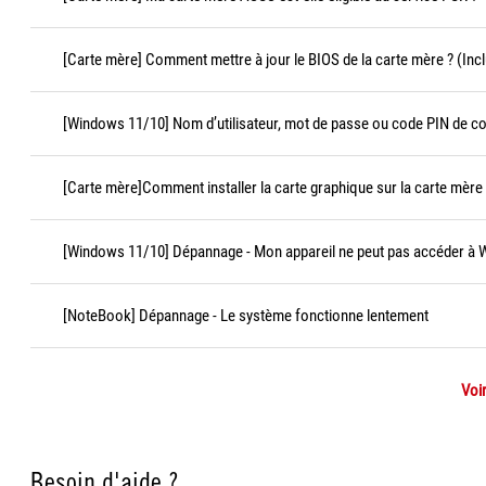
[Carte mère] Comment mettre à jour le BIOS de la carte mère ? (Incl
[Windows 11/10] Nom d’utilisateur, mot de passe ou code PIN de c
[Carte mère]Comment installer la carte graphique sur la carte mère
[Windows 11/10] Dépannage - Mon appareil ne peut pas accéder à
[NoteBook] Dépannage - Le système fonctionne lentement
Voir
Besoin d'aide ?