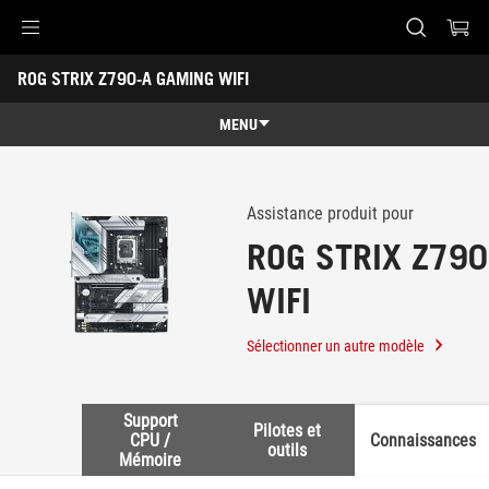
Accessibility links
ROG STRIX Z790-A GAMING WIFI
Aller au contenu
Accessibilité
Aller au Menu
Footer ASUS
-
Support
MENU
Caractéristiques
Caractéristiques
Caractéristiques techniques
Assistance produit pour
ROG STRIX Z79
Récompenses
WIFI
Galerie
Support
Sélectionner un autre modèle
Support
Pilotes et
CPU /
Connaissances
outils
Mémoire