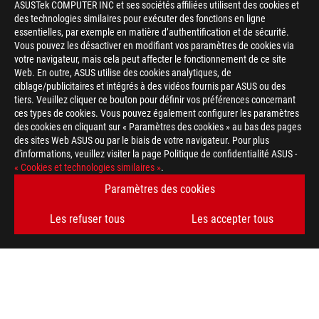
ASUSTek COMPUTER INC et ses sociétés affiliées utilisent des cookies et
des technologies similaires pour exécuter des fonctions en ligne
essentielles, par exemple en matière d’authentification et de sécurité.
Vous pouvez les désactiver en modifiant vos paramètres de cookies via
votre navigateur, mais cela peut affecter le fonctionnement de ce site
Web. En outre, ASUS utilise des cookies analytiques, de
ciblage/publicitaires et intégrés à des vidéos fournis par ASUS ou des
tiers. Veuillez cliquer ce bouton pour définir vos préférences concernant
ces types de cookies. Vous pouvez également configurer les paramètres
des cookies en cliquant sur « Paramètres des cookies » au bas des pages
des sites Web ASUS ou par le biais de votre navigateur. Pour plus
d'informations, veuillez visiter la page Politique de confidentialité ASUS -
« Cookies et technologies similaires »
.
Paramètres des cookies
Disclaimer
Cartes mères
Les termes HDMI, interface multimédia haute définition HDMI 
Les refuser tous
Les accepter tous
commerciales et des marques déposées de HDMI Licensing Admi
Le prix ASUS Store affiché est donné à titre indicatif et dépend
caractéristiques du produit et les accessoires présentés peuvent
des stocks.
Site ROG
En ce qui concerne les informations sur les prix, ASUS est uni
revendeurs sont libres de fixer leur propre prix comme ils l'ent