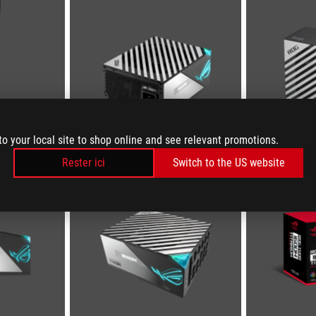
to your local site to shop online and see relevant promotions.
Rester ici
Switch to the US website