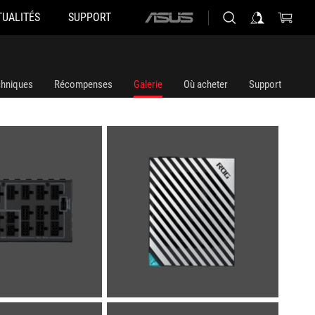
TUALITÉS
SUPPORT
ASUS
home
logo
chniques
Récompenses
Galerie
Où acheter
Support