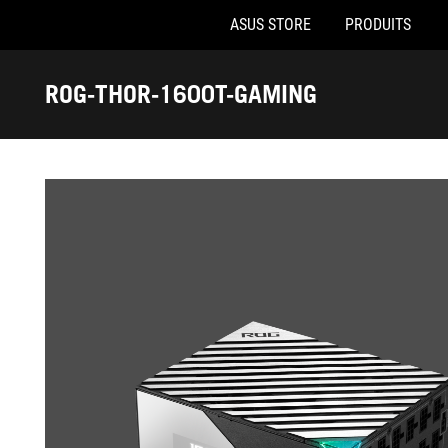
ASUS STORE
PRODUITS
Accessibility links
Aller au contenu
Accessibilité
Aller au Menu
Footer ASUS
ROG-THOR-1600T-GAMING
-
Galerie