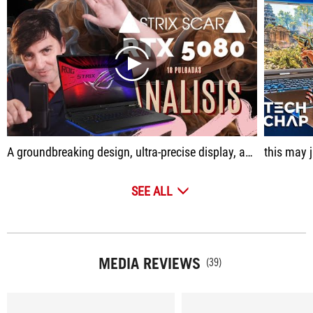
play
A groundbreaking design, ultra-precise display, and the brutal performance offered by the RTX 5080
this may jus
SEE ALL
MEDIA REVIEWS
(39)