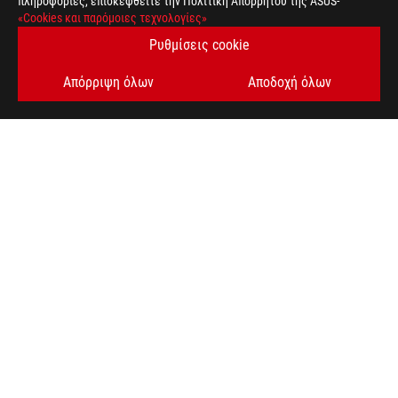
πληροφορίες, επισκεφθείτε την Πολιτική Απορρήτου της ASUS-
«Cookies και παρόμοιες τεχνολογίες»
Ρυθμίσεις cookie
Απόρριψη όλων
Αποδοχή όλων
ASUS
Footer
>
GAMING LAPTOPS
>
LAPTOPS FILTER
>
ROG STRIX SCAR 18 (2025)
AWARD
ΛΆΒΕΤΕ ΤΙΣ ΤΕΛΕΥΤΑΊΕΣ ΠΡΟΣΦΟΡΈΣ ΚΑΙ ΠΟΛΛΆ ΆΛΛΑ
SIGN UP
ΣΧΕΤΙΚΆ ΜΕ ΤΗ ROG
ΑΡΧΙΚΉ