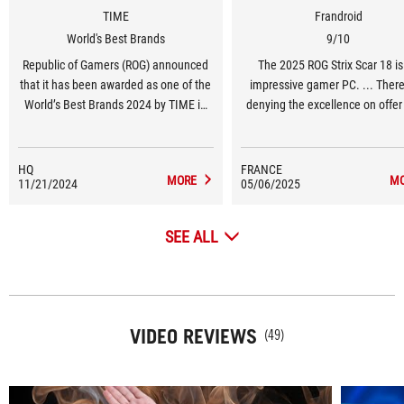
TIME
Frandroid
World's Best Brands
9/10
Republic of Gamers (ROG) announced
The 2025 ROG Strix Scar 18 is
that it has been awarded as one of the
impressive gamer PC. ... There
World’s Best Brands 2024 by TIME in
denying the excellence on offer
the United States in the Consumer
The design remains much the 
Electronics and Gaming Hardware and
but now allows access to RAM
Peripherals category.
storage upgrades or batter
HQ
FRANCE
MORE
M
11/21/2024
05/06/2025
replacement without even usi
screwdriver. The Mini LED scre
excellent, both for its calibration
SEE ALL
natural capabilities. Performan
spot on, with a mobile RTX 508
par with the previous-generat
mobile RTX 4090.
VIDEO REVIEWS
(49)