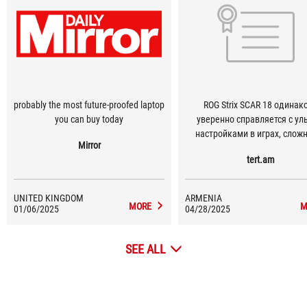
probably the most future-proofed laptop
ROG Strix SCAR 18 одинаково
you can buy today
уверенно справляется с ул
настройками в играх, сло
Mirror
проектами по видеомонтажу 
tert.am
моделированием — и при 
остаётся устройством, кот
можно взять с собой.
UNITED KINGDOM
ARMENIA
MORE
M
01/06/2025
04/28/2025
SEE ALL