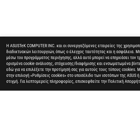
Η ASUSTeK COMPUTER INC. και οι συνεργαζόμενες εταιρείες της χρησιμοπο
ASUS
διαδικτυακών λειτουργιών, όπως ο έλεγχος ταυτότητας και η ασφάλεια. Μ
Footer
μέσω του προγράμματος περιήγησης, αλλά αυτό μπορεί να επηρεάσει τον τρ
ορισμένα cookie ανάλυσης, στόχευσης/διαφήμισης και ενσωματωμένα βίντεο
>
GAMING MONITORS
>
MONITORS FILTER
>
ROG S
εδώ για να επιλέξετε την προτίμησή σας για αυτούς τους τύπους cookies. 
στην επιλογή «Ρυθμίσεις cookies» στο υποσέλιδο των ισοτόπων της ASUS 
στιγμή. Για λεπτομερείς πληροφορίες, επισκεφθείτε την Πολιτική Απορρή
ΣΧΕΤΙΚΆ ΜΕ ΤΗ ROG
ΑΡΧΙΚΉ
NEWSROOM
Greece/Greek