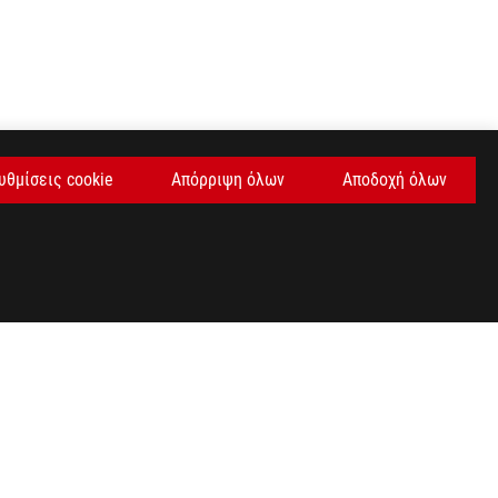
υθμίσεις cookie
Απόρριψη όλων
Αποδοχή όλων
ΛΆΒΕΤΕ ΤΙΣ ΤΕΛΕΥΤΑΊΕΣ ΠΡΟΣΦΟΡΈΣ ΚΑΙ ΠΟΛΛΆ ΆΛΛΑ
SIGN UP
facebook
twitter
E SETTINGS
©ASUSTEK COMPUTER INC. ALL RIGHTS RESERVED.