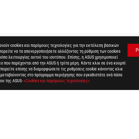
ιούν cookies και παρόμοιες τεχνολογίες για την εκτέλεση βασικών
Ρ
πορείτε να τα απενεργοποιήσετε αλλάζοντας τη ρύθμιση των cookies
όπο λειτουργίας αυτού του ισοτόπου. Επίσης, η ASUS χρησιμοποιεί
 που παρέχονται από την ASUS ή τρίτα μέρη. Κάντε κλικ σε ένα κουμπί
WIFT PG35VQ
GALLERY
Μπορείτε επίσης να διαμορφώσετε τις ρυθμίσεις cookie κάνοντας κλικ
ή μεταβαίνοντας στο πρόγραμμα περιήγησης που εγκαθιστάτε ανά πάσα
του της ASUS-
«Cookies και παρόμοιες τεχνολογίες»
PRIVACY POLICY
TERMS OF USE NOTICE
COOKI