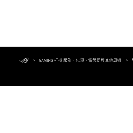
ASUS
Footer
>
GAMING 打機 服飾、包類、電競椅與其他周邊
>
關於ROG
返回首頁
活動及優惠
NEWSROOM
Hong Kong/繁體中文