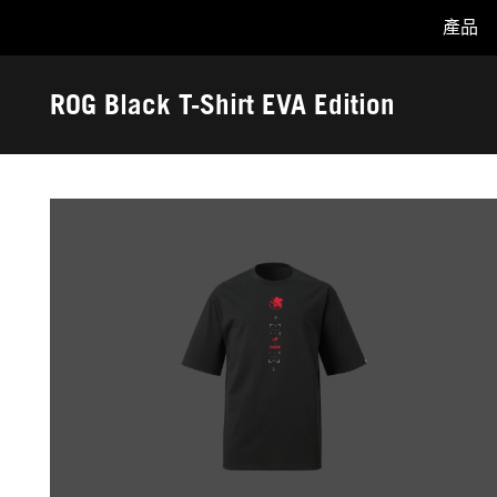
產品
Accessibility links
Skip to content
Accessibility Help
Skip to Menu
ASUS Footer
ROG Black T-Shirt EVA Edition
-
圖
片
集