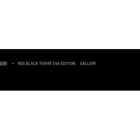
服飾
>
ROG BLACK T-SHIRT EVA EDITION
GALLERY
隱私權保