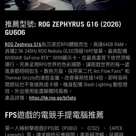
推薦型號: ROG ZEPHYRUS G16 (2026)
GU606
ROG Zephyrus G16
為沉浸式RPG體驗而生，高達64GB RAM，
具備2.5K 240Hz ROG Nebula OLED頂級16吋螢幕，最高配備
NVIDIA® GeForce RTX™ 5090顯示卡，在最高畫質下依然流暢
運行，完美呈現RPG世界的色彩細節，讓遊戲世界的每一處
風景都栩栩如生。散熱方面，採用第二代 Arc Flow Fans™ 和
Thermal Grizzly的液態金屬，改善導熱性達14倍，即時長時
間遊玩也不會過熱或卡頓。機身配備 Slash Lighting 動態燈
效，外出使用能盡顯獨特風格。
產品詳情：
https://hk.rog.gg/bi5gtg
FPS遊戲的電競手提電腦推薦
第一人稱射擊遊戲(FPS)如《PUBG》、《CS2》、《APEX
Legends》等，講求極短反應時間，畫面越流暢、延遲越