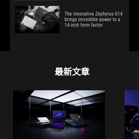
The innovative Zephyrus G14
brings incredible power to a
14-inch form factor
最新文章