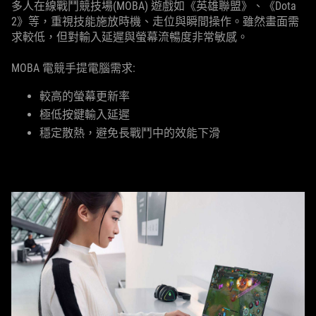
多人在線戰鬥競技場(MOBA) 遊戲如《英雄聯盟》、《Dota
2》等，重視技能施放時機、走位與瞬間操作。雖然畫面需
求較低，但對輸入延遲與螢幕流暢度非常敏感。
MOBA 電競手提電腦需求:
較高的螢幕更新率
極低按鍵輸入延遲
穩定散熱，避免長戰鬥中的效能下滑