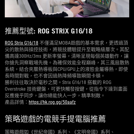
推薦型號: ROG STRIX G16/18
ROG Strix G16/18
不僅滿足MOBA遊戲的基本需求，更透過頂
尖的散熱與操控技術，將競技體驗提升至戰略級層次。其配
備高達300Hz/3ms 更新率螢幕，清晰呈現每個英雄動作，讓
你搶先洞察戰場先機。為確保效能全程巔峰，其三風扇散熱
系統，結合夾層熱導板與CPU/GPU上的液態金屬導熱，即使
長時間對戰，也不會因過熱降頻導致瞬間卡頓。
勝利往往取決於毫秒之間。Strix G16/18 搭載的 ROG
Overstroke 技術鍵盤，可更快觸發按鍵，從指令下達到畫面
反應幾乎同步，讓你總能快人一步，精準制敵。
產品詳情：
https://hk.rog.gg/50aafz
策略遊戲的電競手提電腦推薦
策略遊戲如《世紀帝國》系列、《文明帝國》系列、