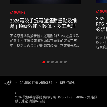
GAM
GAMING
202
2026電競手提電腦選購重點及推
RP
薦 | 頂級效能、輕薄、多工處理
必讀
不論您是準備換新機，還是剛踏入 PC 遊戲世界
想入手
的新手，這份指南將幫助您在廣闊的遊戲宇宙
RPG、
中，找到最適合自己的強力裝備。本文會先為您
玩家真
推薦選購電競手提電腦時需考慮的幾個關鍵要
競手提
素，再為您推薦幾款2026最新的電競手提電腦。
度、團
完全契
>
GAMING 打機 ARTICLES
>
DESKTOPS
>
2026 電競手提電腦購買指南 | RPG、FPS、MOBA、策略遊
戲玩家必讀機款推薦