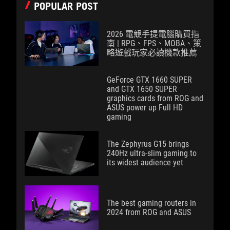
POPULAR POST
2026 電競手提電腦購買指
南 | RPG、FPS、MOBA、策
略遊戲玩家必讀機款推薦
GeForce GTX 1660 SUPER
and GTX 1650 SUPER
graphics cards from ROG and
ASUS power up Full HD
gaming
The Zephyrus G15 brings
240Hz ultra-slim gaming to
its widest audience yet
The best gaming routers in
2024 from ROG and ASUS