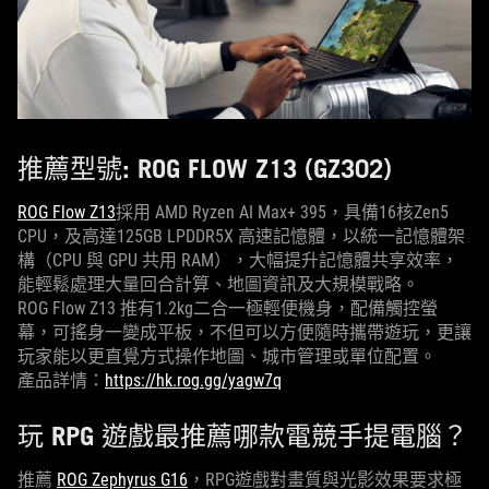
推薦型號: ROG FLOW Z13 (GZ302)
ROG Flow Z13
採用 AMD Ryzen AI Max+ 395，具備16核Zen5
CPU，及高達125GB LPDDR5X 高速記憶體，以統一記憶體架
構（CPU 與 GPU 共用 RAM），大幅提升記憶體共享效率，
能輕鬆處理大量回合計算、地圖資訊及大規模戰略。
ROG Flow Z13 推有1.2kg二合一極輕便機身，配備觸控螢
幕，可搖身一變成平板，不但可以方便隨時攜帶遊玩，更讓
玩家能以更直覺方式操作地圖、城市管理或單位配置。
產品詳情：
https://hk.rog.gg/yagw7q
玩 RPG 遊戲最推薦哪款電競手提電腦？
推薦
ROG Zephyrus G16
，RPG遊戲對畫質與光影效果要求極