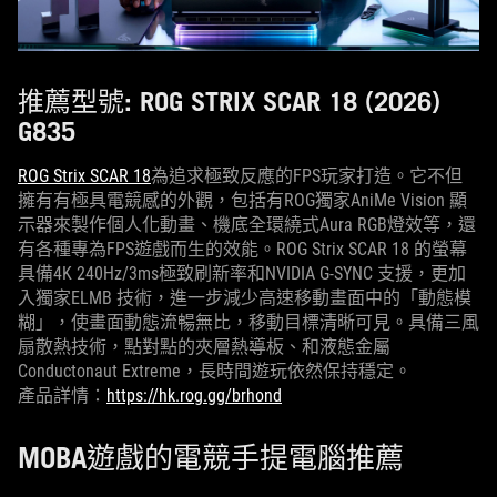
推薦型號: ROG STRIX SCAR 18 (2026)
G835
ROG Strix SCAR 18
為追求極致反應的FPS玩家打造。它不但
擁有有極具電競感的外觀，包括有ROG獨家AniMe Vision 顯
示器來製作個人化動畫、機底全環繞式Aura RGB燈效等，還
有各種專為FPS遊戲而生的效能。ROG Strix SCAR 18 的螢幕
具備4K 240Hz/3ms極致刷新率和NVIDIA G-SYNC 支援，更加
入獨家ELMB 技術，進一步減少高速移動畫面中的「動態模
糊」，使畫面動態流暢無比，移動目標清晰可見。具備三風
扇散熱技術，點對點的夾層熱導板、和液態金屬
Conductonaut Extreme，長時間遊玩依然保持穩定。
產品詳情：
https://hk.rog.gg/brhond
MOBA遊戲的電競手提電腦推薦