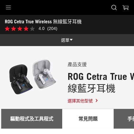
Accessibility links
ROG Cetra True Wireless 無線藍牙耳機
Skip to content
Accessibility Help
Skip to Menu
ASUS Footer
-
4.0
(204)
4.0
支
星，
援
共
選單
5
星。
功能
204
條
功能
技術規格
評
產品支援
論
ROG Cetra True 
獎項
線藍牙耳機
圖片集
支援
選擇其他型號
驅動程式及工具程式
常見問題
手