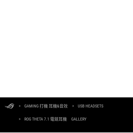
ASUS
Footer
>
GAMING 打機 耳機&音效
>
USB HEADSETS
>
ROG THETA 7.1 電競耳機
GALLERY