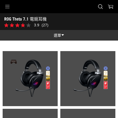
Accessibility links
ROG Theta 7.1 電競耳機
Skip to content
Accessibility Help
Skip to Menu
ASUS Footer
-
3.9
(27)
3.9
圖
星，
片
共
選單
集
5
星。
功能
27
條
功能
技術規格
評
論
獎項
圖片集
支援