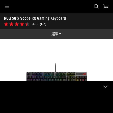
ROG Strix Scope RX Gaming Keyboard
Accessibility links
ROG Strix Scope RX Gaming Keyboard
Skip to content
Accessibility Help
Skip to Menu
ASUS Footer
-
4.5
(67)
4.5
技
星，
術
共
選單
規
5
格
星。
功能
67
條
功能
技術規格
評
論
獎項
圖片集
支援