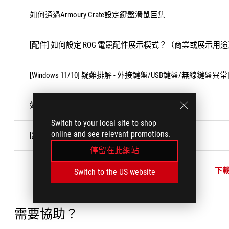
如何通過Armoury Crate設定鍵盤滑鼠巨集
[配件] 如何設定 ROG 電競配件展示模式？（商業或展示用
[Windows 11/10] 疑難排解 - 外接鍵盤/USB鍵盤/無線鍵盤異
如何查詢保固狀態
Switch to your local site to shop
online and see relevant promotions.
[鍵盤]華碩ROG系列機械鍵盤軸體的介紹
停留在此網站
下
Switch to the US website
需要協助？