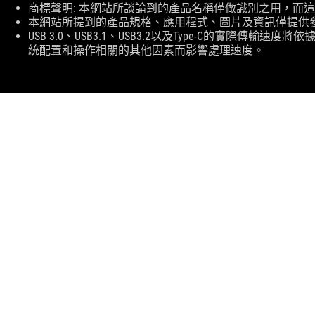
商標聲明: 本網站所談論到的產品名稱僅做識別之用，而
本網站所提到的產品規格、應用程式、圖片及資訊僅提供
USB 3.0、USB3.1、USB3.2以及Type-C的實際
統配置和操作相關的其他因素而影響處理速度。
ASUS
Footer
>
GAMING 打機 滑鼠&滑鼠墊
>
AMBIDEXTROUS
>
ROG HARPE ACE AIM LAB EDITION 無線滑鼠
SUPPORT
獲取最新優惠及更多資訊
註冊
關於ROG
返回首頁