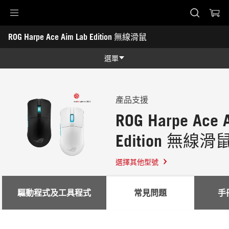
Accessibility links
ROG Harpe Ace Aim Lab Edition 無線滑鼠
Skip to content
Accessibility Help
Skip to Menu
ASUS Footer
-
支
選單
援
功能
功能
技術規格
產品支援
ROG Harpe Ace 
獎項
Edition 無線滑
圖片集
支援
選擇其他型號
驅動程式及工具程式
常見問題
手