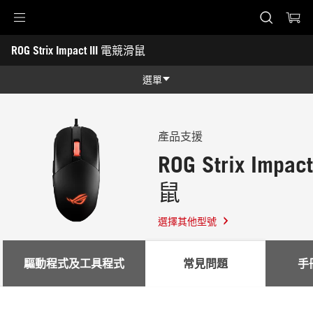
Accessibility links
ROG Strix Impact III 電競滑鼠
Skip to content
Accessibility Help
Skip to Menu
ASUS Footer
-
支
選單
援
功能
功能
技術規格
產品支援
ROG Strix Impa
獎項
鼠
圖片集
支援
選擇其他型號
驅動程式及工具程式
常見問題
手