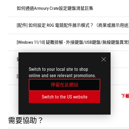
如何通過Armoury Crate設定鍵盤滑鼠巨集
[配件] 如何設定 ROG 電競配件展示模式？（商業或展示用
[Windows 11/10] 疑難排解 - 外接鍵盤/USB鍵盤/無線鍵盤異
如何查詢保固狀態
Switch to your local site to shop
online and see relevant promotions.
[鍵盤]華碩ROG系列機械鍵盤軸體的介紹
停留在此網站
下
Switch to the US website
需要協助？