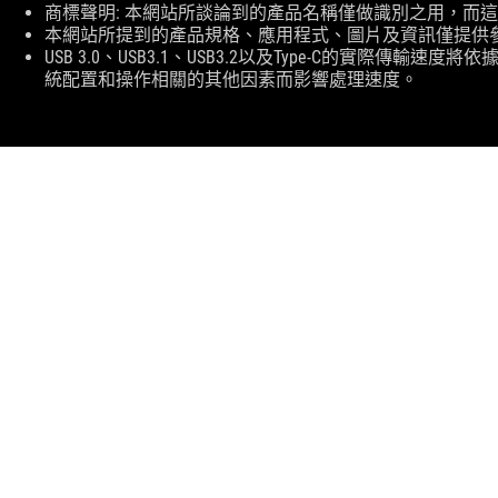
商標聲明: 本網站所談論到的產品名稱僅做識別之用，而
本網站所提到的產品規格、應用程式、圖片及資訊僅提供
USB 3.0、USB3.1、USB3.2以及Type-C的實際
統配置和操作相關的其他因素而影響處理速度。
ASUS
Footer
>
GAMING 打機 滑鼠&滑鼠墊
>
AMBIDEXTROUS
>
ROG STRIX IMPACT III 電競滑鼠
SUPPORT
獲取最新優惠及更多資訊
註冊
關於ROG
返回首頁