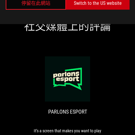
停留在此網站
Switch to the US website
社交媒體上的評論
PARLONS
It’s
ESPORT
a
screen
that
PARLONS ESPORT
makes
you
want
to
It’s a screen that makes you want to play