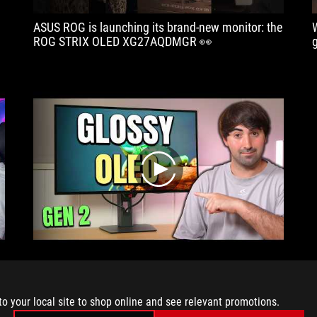
ASUS ROG is launching its brand-new monitor: the
ROG STRIX OLED XG27AQDMGR 👀
play
Back and better than ever
to your local site to shop online and see relevant promotions.