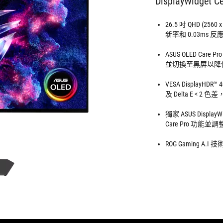
DisplayWidget Ce
26.5 吋 QHD (2560
新率和 0.03ms 
ASUS OLED C
並切換至黑屏以降
VESA DisplayHDR
及 Delta E < 
獨家 ASUS Disp
Care Pro 功能
ROG Gaming 