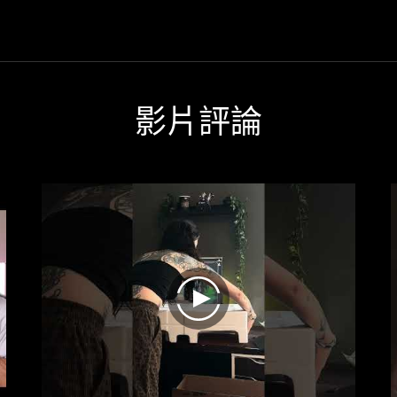
successful
under-€450 price range
refinement
of
its
popular
predecessor
影片評論
and
remains
a
great
value
27-
inch
OLED
monitor
in
play
the
under-
€450
price
range