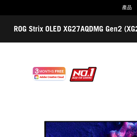
產品
Accessibility links
Skip to content
Accessibility Help
Skip to Menu
ASUS Footer
ROG Strix OLED XG27AQDMG Gen2 
幕