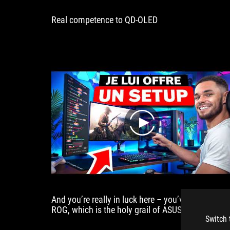
Real competence to QD-OLED
play
And you’re really in luck here – you’ve got some
ROG, which is the holy grail of ASUS!
Switch 