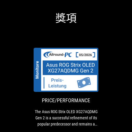
獎項
PRICE/PERFO
The
Asus
ROG
Strix
OLED
PRICE/PERFORMANCE
XG27AQDMG
Gen
The Asus ROG Strix OLED XG27AQDMG
2
Gen 2 is a successful refinement of its
is
popular predecessor and remains a
a
great value 27-inch OLED monitor in the