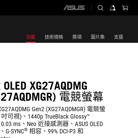
店
ASUS
home
logo
功能
技術規格
獎項
圖片集
支援
ix OLED XG27AQDMG
XG27AQDMGR) 電競螢幕
D XG27AQDMG Gen2 (XG27AQDMGR) 電競螢
5 吋可視)、1440p TrueBlack Glossy™
、0.03 ms、Neo 近接感測器、ASUS OLED
®
B、G-SYNC
相容、99% DCI-P3 和