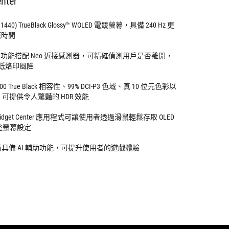
nter
 x 1440) TrueBlack Glossy™ WOLED 電競螢幕，具備 240 Hz 更
反應時間
are Pro 功能搭配 Neo 近接感測器，可精確偵測用戶是否離開，
低烙印風險
™ 400 True Black 相容性、99% DCI-P3 色域、真 10 位元色彩以
2 色差，可提供令人驚豔的 HDR 效能
layWidget Center 應用程式可讓使用者透過滑鼠輕鬆存取 OLED
並調整螢幕設定
A.I 技術具備 AI 輔助功能，可提升使用者的遊戲體驗