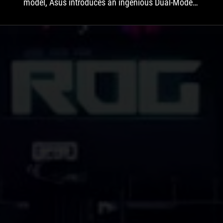
model, Asus introduces an ingenious Dual-Mode
function that combines a premium 4K mode at
160Hz and an ultra-fast Full HD mode at a
whopping 480Hz into a single device. The idea is
brilliant because you get two completely different
monitors in one device, thereby saving desk
space.