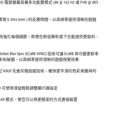
x 2160) 電競螢幕具備多功能雙模式 (4K @ 162 Hz 或 FHD @ 485
S 技術實現 0.3ms (min.) 的反應時間，以高幀率提供清晰的遊戲
 Pixel 技術強化每個細節，即使在較低解析度下也能提供更銳利、
w Motion Blur Sync (ELMB SYNC) 技術可讓 ELMB 與可變更新率
影和破圖，以高幀率提供清晰的遊戲視覺效果
 色域搭配 ASUS 先進灰階追蹤技術，確保更平滑的色彩漸層與均
t Center 可使用滑鼠輕鬆調整顯示器設定
支援 DP Alt 模式，使您可以用更簡潔的方式連接裝置