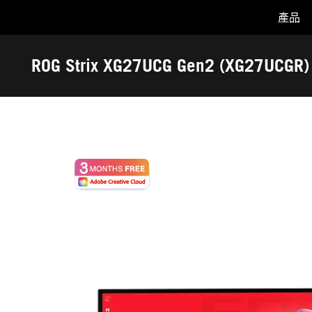
產品
Accessibility links
Skip to content
Accessibility Help
Skip to Menu
ASUS Footer
ROG Strix XG27UCG Gen2 (XG27