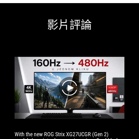
影片評論
play
With the new ROG Strix XG27UCGR (Gen 2)