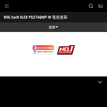
Accessibility links
ROG Swift OLED PG27AQWP-W 電競螢幕
Skip to content
Accessibility Help
Skip to Menu
ASUS Footer
選單
功能
功能
技術規格
獎項
圖片集
支援