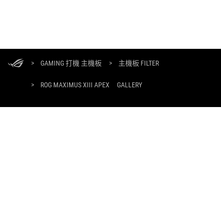
ASUS
Footer
>
GAMING 打機 主機板
>
主機板 FILTER
>
ROG MAXIMUS XIII APEX
GALLERY
獲取最新優惠及更多資訊
註冊
關於ROG
返回首頁
活動及優惠