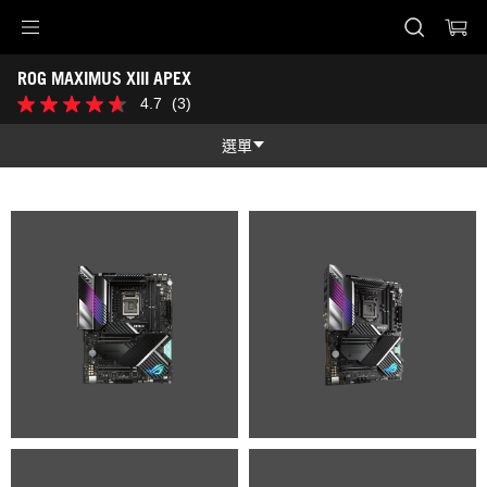
Accessibility links
ROG MAXIMUS XIII APEX
Skip to content
Accessibility Help
Skip to Menu
ASUS Footer
-
4.7
(3)
4.7
圖
星，
片
共
選單
集
5
星。
功能
3
條
功能
技術規格
評
論
獎項
圖片集
支援