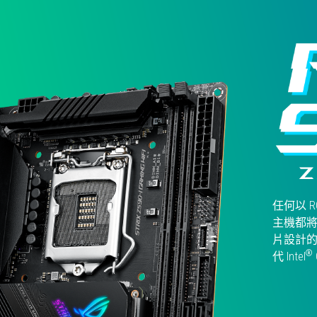
to
support
300W
class
loads!
任何以 ROG
主機都
片設計的創新散
®
代 Intel