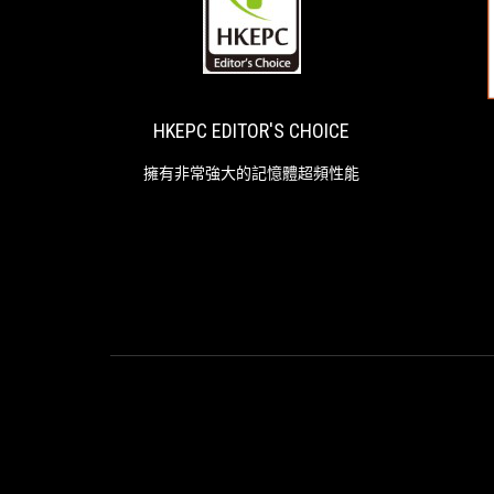
HKEPC
擁
EDITOR'S
有
非
CHOICE
常
強
HKEPC EDITOR'S CHOICE
大
的
擁有非常強大的記憶體超頻性能
記
憶
體
超
頻
性
能