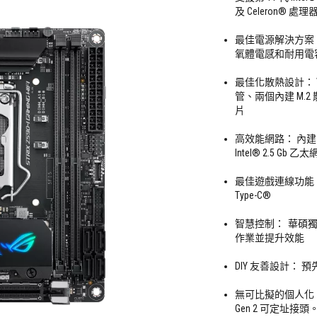
及 Celeron® 處理
最佳電源解決方案： 配
氧體電感和耐用電
最佳化散熱設計： V
管、兩個內建 M.2 散
片
高效能網路： 內建 Intel
Intel® 2.5 Gb 乙
最佳遊戲連線功能： 支援 
Type-C®
智慧控制： 華碩獨家
作業並提升效能
DIY 友善設計： 預先安裝
無可比擬的個人化： 華
Gen 2 可定址接頭