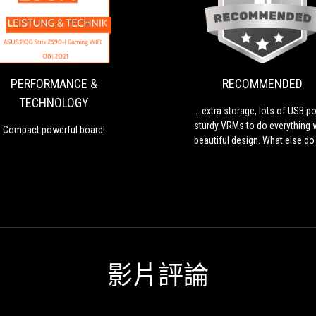
PERFORMANCE
Compact
&
powerful
board!
TECHNOLOGY
PERFORMANCE &
RECOMMENDED
TECHNOLOGY
...extra storage, lots of USB po
sturdy VRMs to do everything w
Compact powerful board!
beautiful design. What else do
want?
影片評論