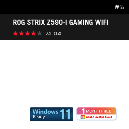
產品
Accessibility links
ROG STRIX Z590-I GAMING WIFI
Skip to content
Accessibility Help
Skip to Menu
ASUS Footer
3.9
(12)
3.9
星，
共
5
星。
12
條
評
論