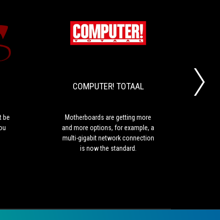
ROOIEDUVEL
COMPUTER!
A
Motherboards
TOTAAL
motherboard
are
that
getting
should
more
COMPUTER! TOTAAL
not
and
be
more
missing
options,
on
for
t be
Motherboards are getting more
ROG 
your
example,
you
and more options, for example, a
前台
shortlist
a
multi-gigabit network connection
下
if
multi-
is now the standard.
MOS
you
gigabit
及 I
are
network
內建 
going
connection
連
for
is
備！
an
now
代
ITX
the
build.
standard.