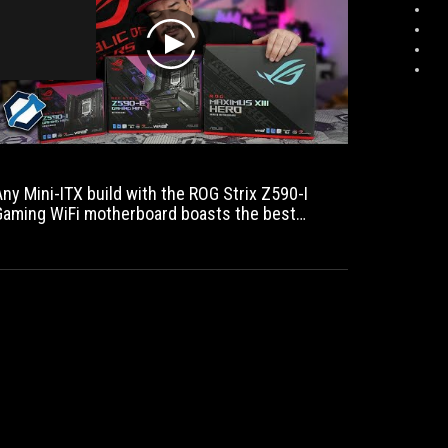
play
Any Mini-ITX build with the ROG Strix Z590-I
Gaming WiFi motherboard boasts the best
possible performance.