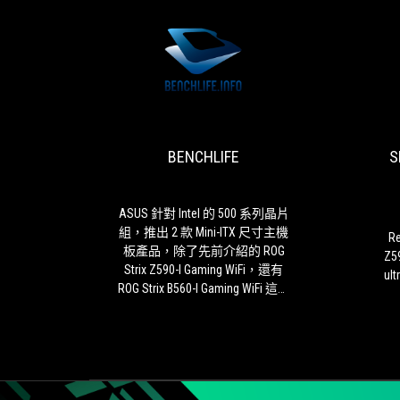
BENCHLIFE
ASUS
針
對
Intel
BENCHLIFE
S
的
500
系
列
ASUS 針對 Intel 的 500 系列晶片
晶
組，推出 2 款 Mini-ITX 尺寸主機
Re
片
板產品，除了先前介紹的 ROG
Z59
組，
Strix Z590-I Gaming WiFi，還有
ult
推
ROG Strix B560-I Gaming WiFi 這款
出
經濟選項，兩者價差一倍各自有
2
吸引力。
款
Mini-
ITX
尺