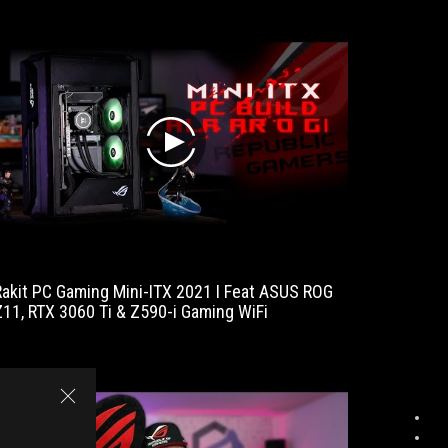
to
match
at
a
flagship
level.
play
Rakit PC Gaming Mini-ITX 2021 I Feat ASUS ROG
Z11, RTX 3060 Ti & Z590-i Gaming WiFi