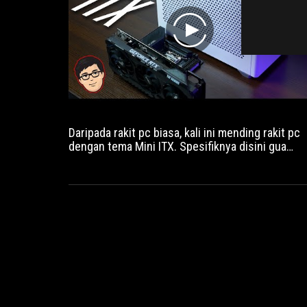
play
Daripada rakit pc biasa, kali ini mending rakit pc
dengan tema Mini ITX. Spesifiknya disini gua
akan menggunakan sistem dengan kombinasi
processor Intel i7 10700K dengan motherboard
ROG Strix Z490i, Nvidia GeForce RTX 3080
Founders Edition dan Cooler Master NR200 untu
casingnya. Kita liat aja build nya bakal seperti ap
:D.