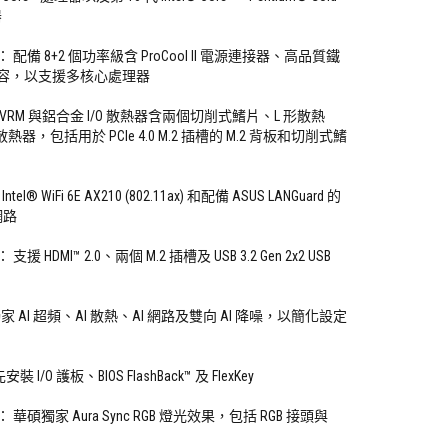
器
備 8+2 個功率級含 ProCool II 電源連接器、高品質鐵
容，以支援多核心處理器
RM 與鋁合金 I/O 散熱器含兩個切削式鰭片、L 形散熱
熱器，包括用於 PCIe 4.0 M.2 插槽的 M.2 背板和切削式鰭
® WiFi 6E AX210 (802.11ax) 和配備 ASUS LANGuard 的
太網路
HDMI™ 2.0、兩個 M.2 插槽及 USB 3.2 Gen 2x2 USB
 AI 超頻、AI 散熱、AI 網路及雙向 AI 降噪，以簡化設定
 I/O 護板、BIOS FlashBack™ 及 FlexKey
碩獨家 Aura Sync RGB 燈光效果，包括 RGB 接頭與
。