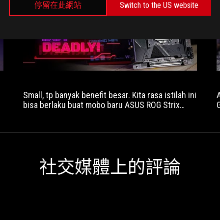
停留在此網站
Switch to the US website
play
Small, tp banyak benefit besar. Kita rasa istilah ini
bisa berlaku buat mobo baru ASUS ROG Strix
Z590-I Gaming WiFi. Tampilan premium, build
quality yang solid, konektivitas lengkap, bios
yang friendly, storage yang mencukupi. Cuma
k
buat lebih pastinya, pantengin terus video ini.
a
社交媒體上的評論