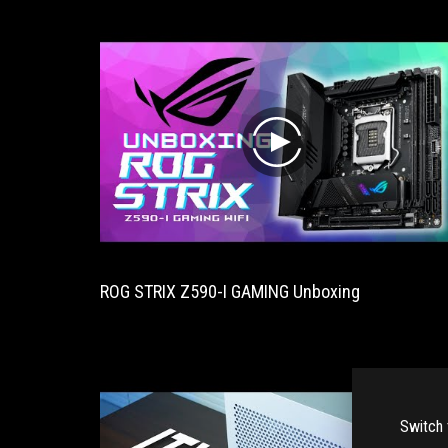
play
ROG STRIX Z590-I GAMING Unboxing
Switch 