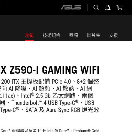
店
ASUS
home
logo
功能
技術規格
獎項
圖片集
支援
X Z590-I GAMING WIFI
 1200 ITX 主機板配備 PCIe 4.0、8+2 個整
AI 降噪、AI 超頻、AI 散熱、AI 網
®
.11ax)、Intel
2.5 Gb 乙太網路、兩個
®
hunderbolt™ 4 USB Type-C
、USB
®
 Type-C
、SATA 及 Aura Sync RGB 燈光效
 Core™ 處理器以及第 10 代 Intel® Core™、Pentium® Gold