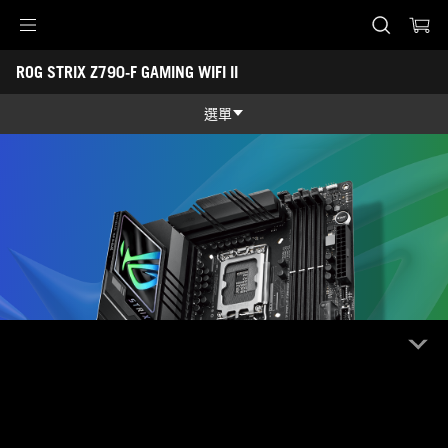
Accessibility links
ROG STRIX Z790-F GAMING WIFI II
Skip to content
Accessibility Help
Skip to Menu
ASUS Footer
選單
功能
功能
技術規格
獎項
圖片集
支援