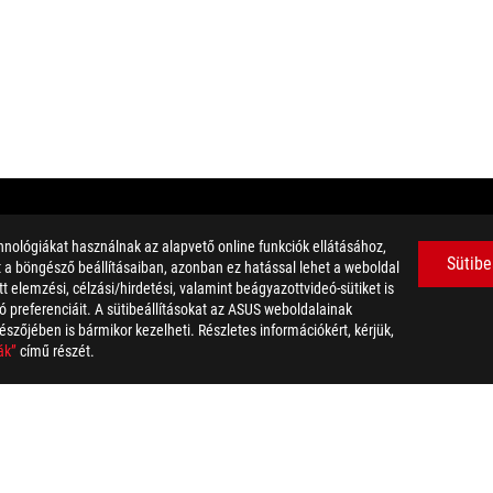
nológiákat használnak az alapvető online funkciók ellátásához,
ltal hitelesített termékek az Egyesült Államokban és Kanadában les
Sütibe
et a böngésző beállításaiban, azonban ez hatással lehet a weboldal
.
 elemzési, célzási/hirdetési, valamint beágyazottvideó-sütiket is
zhat. A konkrét ajánlatokról érdeklődjön viszonteladójánál. Elképzel
 preferenciáit. A sütibeállításokat az ASUS weboldalainak
a képek csak illusztrációk. A részletekért kérjük látogasson el a term
észőjében is bármikor kezelheti. Részletes információkért, kérjük,
ozhat.
ák”
című részét.
atok védjegyei.
életi teljesítményen alapszik. A valóságos adatok változhatnak a va
teli sebességét számos tényező befolyásolja, többek között a készülék
.
dation resale price. All resellers are free to set their own price as th
dling、recycling fee.