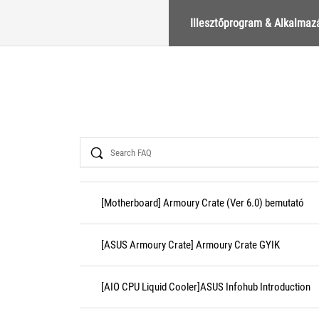
Illesztőprogram & Alkalmaz
Search
[Motherboard] Armoury Crate (Ver 6.0) bemutató
[ASUS Armoury Crate] Armoury Crate GYIK
[AIO CPU Liquid Cooler]ASUS Infohub Introduction