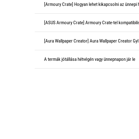
[Armoury Crate] Hogyan lehet kikapcsolni az ünnepi 
[ASUS Armoury Crate] Armoury Crate-tel kompatibil
[Aura Wallpaper Creator] Aura Wallpaper Creator Gy
A termák jótállása hétvégén vagy ünnepnapon jár le