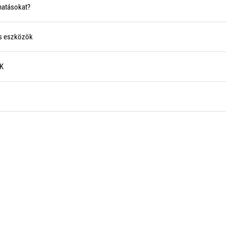
hatásokat?
is eszközök
IK