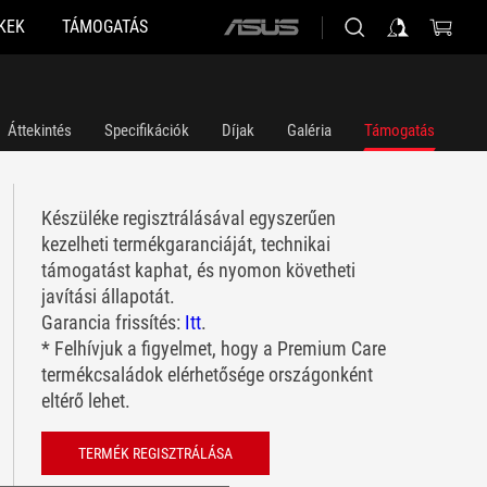
KEK
TÁMOGATÁS
ASUS
home
logo
Áttekintés
Specifikációk
Díjak
Galéria
Támogatás
Készüléke regisztrálásával egyszerűen
kezelheti termékgaranciáját, technikai
támogatást kaphat, és nyomon követheti
javítási állapotát.
Garancia frissítés:
Itt
.
* Felhívjuk a figyelmet, hogy a Premium Care
termékcsaládok elérhetősége országonként
eltérő lehet.
TERMÉK REGISZTRÁLÁSA