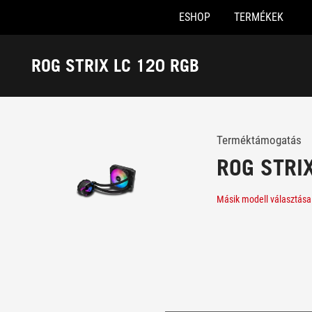
ESHOP
TERMÉKEK
Accessibility links
Skip to content
Accessibility Help
Skip to Menu
ASUS Footer
ROG STRIX LC 120 RGB
-
Támogatás
Terméktámogatás
ROG STRI
Másik modell választása