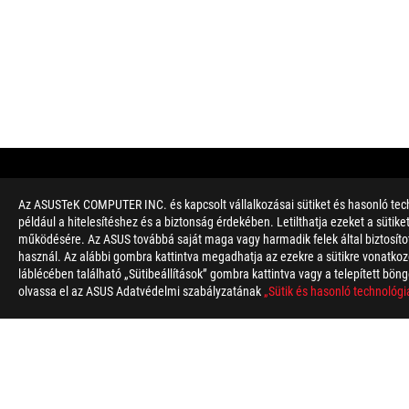
Az ASUSTeK COMPUTER INC. és kapcsolt vállalkozásai sütiket és hasonló tech
Disclaimer
A Federal Communications Commission és az Industry Canada á
például a hitelesítéshez és a biztonság érdekében. Letilthatja ezeket a sütik
Canada weboldalaira a helyi forgalomban kapható termékekről
működésére. Az ASUS továbbá saját maga vagy harmadik felek által biztosított
Az összes műszaki tulajdonság előzetes értesítés nélkül válto
használ. Az alábbi gombra kattintva megadhatja az ezekre a sütikre vonatkozó
A specifikációk és termékjellemzők modellenként változhatnak, 
láblécében található „Sütibeállítások” gombra kattintva vagy a telepített böng
A PCB szín és a szoftver verziója előzetes értesítés nélkül vált
olvassa el az ASUS Adatvédelmi szabályzatának
„Sütik és hasonló technológi
A leírásban szereplő márka- és terméknevek a megfelelő vállal
Hacsak másként nem jelezzük, az összes teljesítmény-érték elm
Az USB 3.0, 3.1 (Gen 1 és 2), 3.2 és/vagy Type-C tényleges átvi
egyéb rendszerbeállítási tényezők és a felhasználási környezet
For pricing information, ASUS is only entitled to set a recommen
Price may not include extra fee, including tax、shipping、han