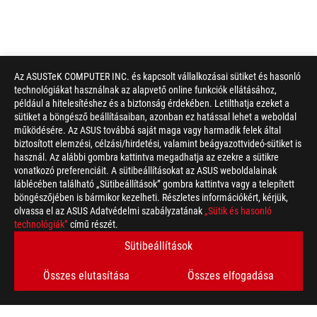
Az ASUSTeK COMPUTER INC. és kapcsolt vállalkozásai sütiket és hasonló
technológiákat használnak az alapvető online funkciók ellátásához,
például a hitelesítéshez és a biztonság érdekében. Letilthatja ezeket a
sütiket a böngésző beállításaiban, azonban ez hatással lehet a weboldal
működésére. Az ASUS továbbá saját maga vagy harmadik felek által
biztosított elemzési, célzási/hirdetési, valamint beágyazottvideó-sütiket is
használ. Az alábbi gombra kattintva megadhatja az ezekre a sütikre
vonatkozó preferenciáit. A sütibeállításokat az ASUS weboldalainak
láblécében található „Sütibeállítások” gombra kattintva vagy a telepített
böngészőjében is bármikor kezelheti. Részletes információkért, kérjük,
olvassa el az ASUS Adatvédelmi szabályzatának
„Sütik és hasonló
technológiák”
című részét.
Sütibeállítások
Disclaimer
A Federal Communications Commission és az Industry Canada á
lesznek forgalmazva. Kérjük, látogasson el az ASUS USA és az
Összes elutasítása
Összes elfogadása
termékekről.
Az összes műszaki tulajdonság előzetes értesítés nélkül változ
Elképzelhető, hogy a termékeket nem minden régióban lehet m