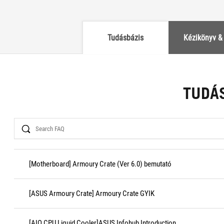
Tudásbázis
Kézikönyv 
TUDÁ
Search
[Motherboard] Armoury Crate (Ver 6.0) bemutató
[ASUS Armoury Crate] Armoury Crate GYIK
[AIO CPU Liquid Cooler]ASUS Infohub Introduction