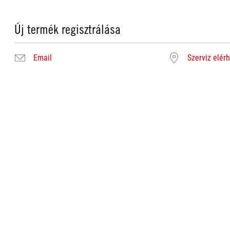
Új termék regisztrálása
Email
Szerviz elér