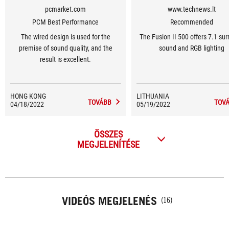
pcmarket.com
www.technews.lt
PCM Best Performance
Recommended
The wired design is used for the
The Fusion II 500 offers 7.1 su
premise of sound quality, and the
sound and RGB lighting
result is excellent.
HONG KONG
LITHUANIA
TOVÁBB
TOV
04/18/2022
05/19/2022
ÖSSZES
MEGJELENÍTÉSE
VIDEÓS MEGJELENÉS
(16)