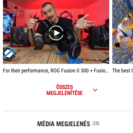
play
For their performance, ROG Fusion II 300 + Fusion II 500 earned Advanced Design as well as Diamond recognition.
The best
ÖSSZES
MEGJELENÍTÉSE
MÉDIA MEGJELENÉS
(10)