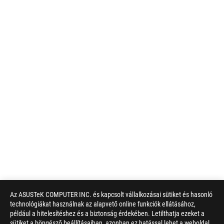
Az ASUSTeK COMPUTER INC. és kapcsolt vállalkozásai sütiket és hasonló
technológiákat használnak az alapvető online funkciók ellátásához,
például a hitelesítéshez és a biztonság érdekében. Letilthatja ezeket a
sütiket a böngésző beállításaiban, azonban ez hatással lehet a weboldal