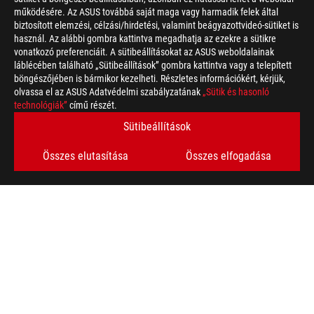
működésére. Az ASUS továbbá saját maga vagy harmadik felek által
biztosított elemzési, célzási/hirdetési, valamint beágyazottvideó-sütiket is
használ. Az alábbi gombra kattintva megadhatja az ezekre a sütikre
vonatkozó preferenciáit. A sütibeállításokat az ASUS weboldalainak
láblécében található „Sütibeállítások” gombra kattintva vagy a telepített
böngészőjében is bármikor kezelheti. Részletes információkért, kérjük,
olvassa el az ASUS Adatvédelmi szabályzatának
„Sütik és hasonló
technológiák”
című részét.
Sütibeállítások
Összes elutasítása
Összes elfogadása
ASUS
Footer
>
GAMER HEADSETEK & AUDIO
>
3,5MM HEADSETEK
>
ROG FUSION II 500
AWARD
TÁMOGATOTT FIZETÉSI MÓDOK