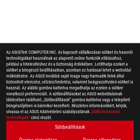
Az ASUSTeK COMPUTER INC. és kapcsolt vállalkozásai sütiket és hasonló
technológiákat használnak az alapvető online funkciók ellátásához,
például a hitelesítéshez és a biztonság érdekében. Letilthatja ezeket a
sütiket a böngésző beállításaiban, azonban ez hatással lehet a weboldal
működésére. Az ASUS továbbá saját maga vagy harmadik felek által
biztosított elemzési, célzási/hirdetési, valamint beágyazottvideó-sütiket is
használ. Az alábbi gombra kattintva megadhatja az ezekre a sütikre
vonatkozó preferenciáit. A sütibeállításokat az ASUS weboldalainak
láblécében található „Sütibeállítások” gombra kattintva vagy a telepített
böngészőjében is bármikor kezelheti. Részletes információkért, kérjük,
olvassa el az ASUS Adatvédelmi szabályzatának
„Sütik és hasonló
technológiák”
című részét.
Sütibeállítások
Disclaimer
A Federal Communications Commission és az Industry Canada á
lesznek forgalmazva. Kérjük, látogasson el az ASUS USA és az