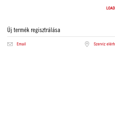
LOAD
Új termék regisztrálása
Email
Szerviz elér