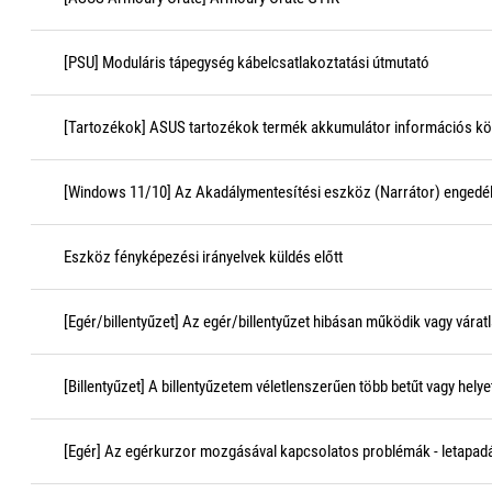
[PSU] Moduláris tápegység kábelcsatlakoztatási útmutató
[Tartozékok] ASUS tartozékok termék akkumulátor információs közpo
[Windows 11/10] Az Akadálymentesítési eszköz (Narrátor) engedély
Eszköz fényképezési irányelvek küldés előtt
[Egér/billentyűzet] Az egér/billentyűzet hibásan működik vagy várat
[Billentyűzet] A billentyűzetem véletlenszerűen több betűt vagy hely
[Egér] Az egérkurzor mozgásával kapcsolatos problémák - letapad