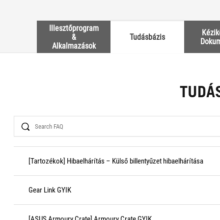
Illesztőprogram
Kézik
&
Tudásbázis
Doku
Alkalmazások
TUDÁ
Search
[Tartozékok] Hibaelhárítás – Külső billentyűzet hibaelhárítása
Gear Link GYIK
[ASUS Armoury Crate] Armoury Crate GYIK