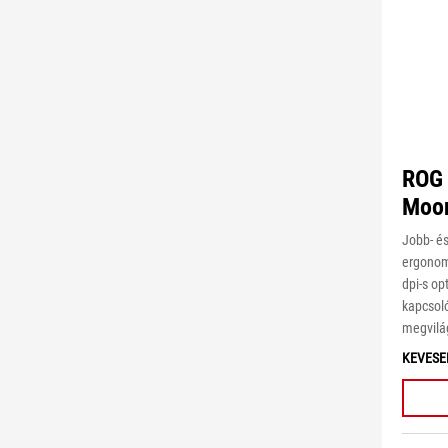
ROG 
Moon
Jobb- és
ergonom
dpi-s opt
kapcsoló
megvilág
KEVESE