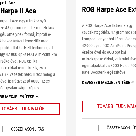
pe II Ace
ROG Harpe Ace Ex
Harpe II Ace
rpe II Ace egy ultrakönnyű,
A ROG Harpe Ace Extreme egy
ze 48 grammos félszimmetrikus
csúcskategóriás, 47 grammos s
ér, amelynek formáját profi e-
kompozit anyagból készülő gam
ók bevonásával terveztük meg.
42000 dpi-s ROG AimPoint Pro op
rofik által kedvelt technológiát
érzékelővel és ROG optikai
 így 42 000 dpi-s ROG AimPoint Pro
mikrokapcsolókkal, valamint üv
érzékelővel, ROG optikai
egértalpakkal és 8000 Hz-es ROG
csolókkal rendelkezik, és a
Rate Booster kiegészítővel.
a 8K vezeték nélküli technológia
gével iparágvezető 8000 Hz-es
KEVESEBB MEGJELENÍTÉSE
ési gyakoriságra képes.
BB MEGJELENÍTÉSE
TOVÁBBI TUDNIVA
TOVÁBBI TUDNIVALÓK
ÖSSZEHASONLÍT
ÖSSZEHASONLÍTÁS