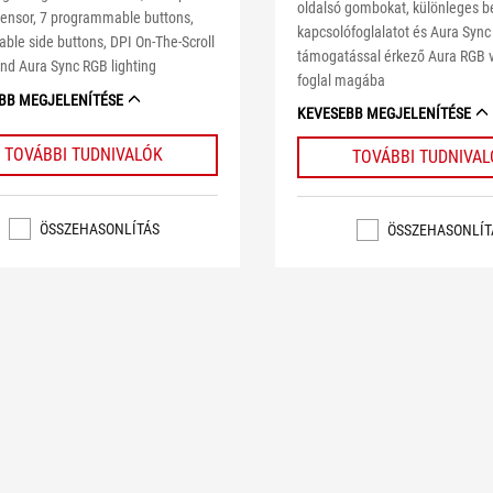
oldalsó gombokat, különleges b
sensor, 7 programmable buttons,
kapcsolófoglalatot és Aura Sync
able side buttons, DPI On-The-Scroll
támogatással érkező Aura RGB v
nd Aura Sync RGB lighting
foglal magába
BB MEGJELENÍTÉSE
KEVESEBB MEGJELENÍTÉSE
TOVÁBBI TUDNIVALÓK
TOVÁBBI TUDNIVA
ÖSSZEHASONLÍTÁS
ÖSSZEHASONLÍT