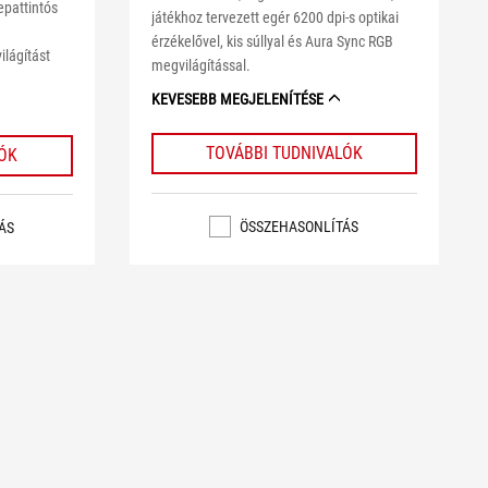
epattintós
játékhoz tervezett egér 6200 dpi-s optikai
érzékelővel, kis súllyal és Aura Sync RGB
ilágítást
megvilágítással.
KEVESEBB MEGJELENÍTÉSE
TOVÁBBI TUDNIVALÓK
LÓK
ÖSSZEHASONLÍTÁS
ÁS