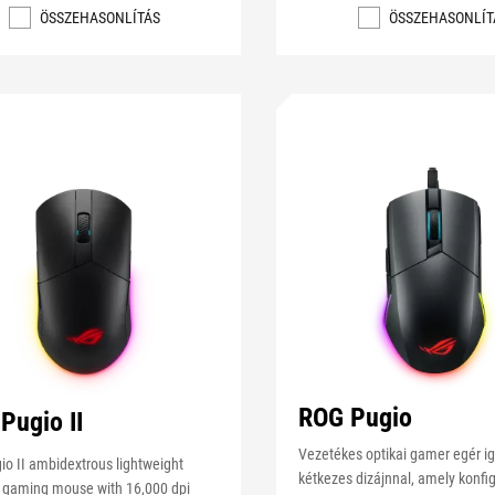
ÖSSZEHASONLÍTÁS
ÖSSZEHASONLÍT
ROG Pugio
Pugio II
Vezetékes optikai gamer egér ig
o II ambidextrous lightweight
kétkezes dizájnnal, amely konfi
s gaming mouse with 16,000 dpi