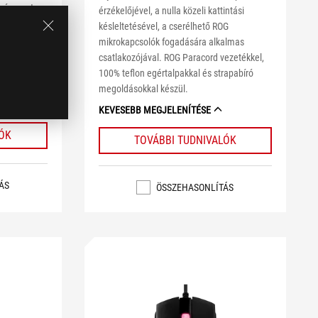
úszásmentes
érzékelőjével, a nulla közeli kattintási
késleltetésével, a cserélhető ROG
det, de még
mikrokapcsolók fogadására alkalmas
csatlakozójával. ROG Paracord vezetékkel,
100% teflon egértalpakkal és strapabíró
megoldásokkal készül.
KEVESEBB MEGJELENÍTÉSE
LÓK
TOVÁBBI TUDNIVALÓK
ÁS
ÖSSZEHASONLÍTÁS