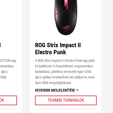
I
ROG Strix Impact II
Electro Punk
EDITION egy
A ROG Strix Impact II Electro Punk egy jobb-
rgonomikus
és balkézzel is használható, ergonomikus
 dpi-s
kialakítású, játékhoz tervezett egér 6200
c RGB
dpi-s optikai érzékelővel, kis súllyal és Aura
Sync RGB megvilágítással.
KEVESEBB MEGJELENÍTÉSE
LÓK
TOVÁBBI TUDNIVALÓK