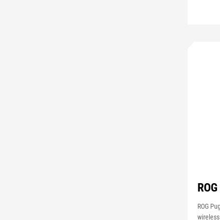
ROG 
ROG Pugi
wireles