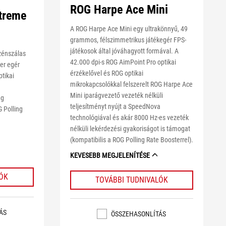
ROG Harpe Ace Mini
treme
A ROG Harpe Ace Mini egy ultrakönnyű, 49
grammos, félszimmetrikus játékegér FPS-
játékosok által jóváhagyott formával. A
zénszálas
42.000 dpi-s ROG AimPoint Pro optikai
er egér
érzékelővel és ROG optikai
tikai
mikrokapcsolókkal felszerelt ROG Harpe Ace
Mini iparágvezető vezeték nélküli
eg
teljesítményt nyújt a SpeedNova
 Polling
technológiával és akár 8000 Hz-es vezeték
nélküli lekérdezési gyakoriságot is támogat
(kompatibilis a ROG Polling Rate Boosterrel).
KEVESEBB MEGJELENÍTÉSE
LÓK
TOVÁBBI TUDNIVALÓK
ÁS
ÖSSZEHASONLÍTÁS