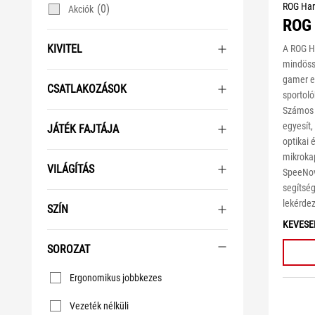
ROG Har
(0)
Akciók
ROG 
KIVITEL
A ROG Ha
mindöss
gamer eg
CSATLAKOZÁSOK
sportol
Számos p
egyesít,
JÁTÉK FAJTÁJA
optikai 
mikrokap
VILÁGÍTÁS
SpeeNov
segítsé
lekérdez
SZÍN
KEVESE
SOROZAT
Sorozat
Ergonomikus jobbkezes
Vezeték nélküli