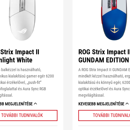
Strix Impact II
ROG Strix Impact I
light White
GUNDAM EDITION
 balkézzel is használható,
A ROG Strix Impact II GUNDAM 
ikus kialakítású gamer egér 6200
mindkét kézzel használható, e
ikai érzékelővel, „push-fit”
kialakítású és könnyű egér, 6200
foglalattal és Aura Sync RGB
optikai érzékelővel és Aura Syn
ítással.
megvilágítással.
BB MEGJELENÍTÉSE
KEVESEBB MEGJELENÍTÉSE
TOVÁBBI TUDNIVALÓK
TOVÁBBI TUDNIVA