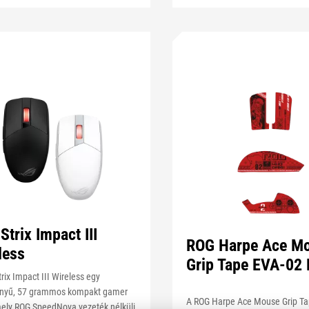
Strix Impact III
ROG Harpe Ace M
less
Grip Tape EVA-02 
rix Impact III Wireless egy
nnyű, 57 grammos kompakt gamer
A ROG Harpe Ace Mouse Grip T
mely ROG SpeedNova vezeték nélküli