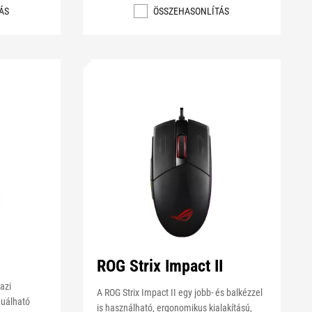
ÁS
ÖSSZEHASONLÍTÁS
ROG Strix Impact II
azi
A ROG Strix Impact II egy jobb- és balkézzel
guálható
is használható, ergonomikus kialakítású,