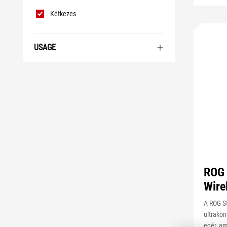
Kétkezes
USAGE
ROG 
Wire
A ROG St
ultrakö
egér, a